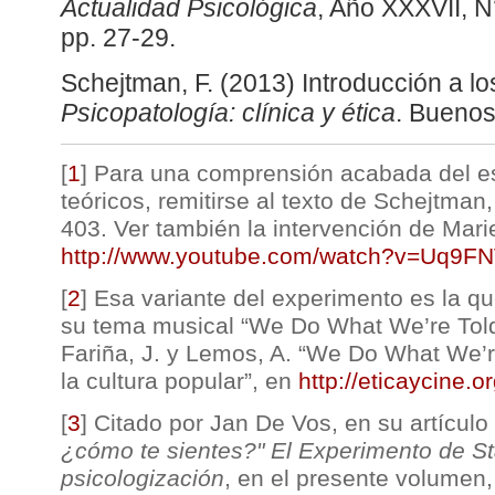
Actualidad Psicológica
, Año XXXVII, 
pp. 27-29.
Schejtman, F. (2013) Introducción a los
Psicopatología: clínica y ética
. Buenos
[
1
]
Para una comprensión acabada del e
teóricos, remitirse al texto de Schejtman
403. Ver también la intervención de Mar
http://www.youtube.com/watch?v=Uq9
[
2
]
Esa variante del experimento es la q
su tema musical “We Do What We’re Told”
Fariña, J. y Lemos, A. “We Do What We’r
la cultura popular”, en
http://eticaycine.
[
3
]
Citado por Jan De Vos, en su artículo
¿cómo te sientes?" El Experimento de St
psicologización
, en el presente volumen,