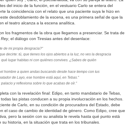
tes del inicio de la función, en el vestuario Carlo se entera del
rte la coincidencia con el relato que una paciente suya le hizo en
 este desdoblamiento de la escena, es una primera señal de que la
n el teatro alcanza a la escena analítica.
n los fragmentos de la obra que llegamos a presenciar. Se trata de
 Rey
, el diálogo con Tiresias antes del desenlace:
te de mi propia desgracia?”
ue decirte: tú, que tienes los ojos abiertos a la luz, no ves la desgracia
en qué lugar habitas ni con quiénes convives. ¿Sabes de quién
ito: el hombre a quien andas buscando desde hace tiempo con tus
atador de Layo, ese hombre está aquí, en Tebas.”
tu palacio y reflexiona sobre lo que acabas de oír.”
ta con la revelación final: Edipo, en tanto mandatario de Tebas,
 todas las pistas conducen a su propia involucración en los hechos.
aciente de Carlo, en su condición de procuradora del Estado, debe
ir en el caso de cambio de identidad de género. Como Edipo, cree que
tiva, pero la sesión con su analista le revela hasta qué punto está
 su historia, en la situación que trata en los tribunales.