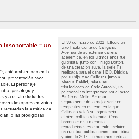
El 30 de marzo de 2021, falleció en
ía insoportable": Un
Sao Paulo Contardo Calligaris.
Además de su extensa carrera
académica, en los últimos años fue
guionista, junto con Thiago Dottori,
de una creación suya, la serie Psi,
HBO, está ambientada en la
realizada para el canal HBO. Dirigida
por su hijo Max Calligaris junto a
 su presentación saca
Marcus Baldini, relata las
cable. El personaje
tribulaciones de Carlo Antonini, un
iatra, psicólogo y
psicoanalista interpretado por el actor
es y a su alrededor los
Emílio de Mello. Se trata
seguramente de la mejor serie de
 y avenidas aparecen vistos
terapeutas en escena, en la que
s recuerdan la estética de
Calligaris volcó su experiencia
Nolan, o las prodigiosas
clínica, política y literaria. Como
homenaje a su memoria,
reproducimos este artículo, incluido
en nuestras publicaciones sobre ética
y cine de 2014. Lo hacemos junto a