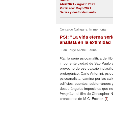
Número 1
Abril 2021 - Agosto 2021
Publicado: Mayo 2021
Series y desfondamiento
Contardo Calligaris: In memoriam
PS!: "La vida eterna ser
analista en la extimidad
Juan Jorge Michel Fariña
PS!
, la serie psicoanalítica de 
imponente ciudad de Sao Paulo y
provecho de ese paisaje inclasifi
protagónico, Carlo Antonini, psiqu
psicoanalista, camina por las call
edificios, puentes, subterráneos
desde ángulos imposibles que no
Inception
, el film de Chrisopher 
creaciones de M.C. Escher.
[
]
1