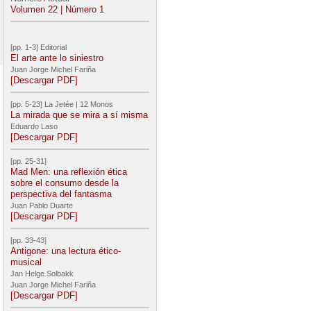
Volumen 22 | Número 1
[pp. 1-3] Editorial
El arte ante lo siniestro
Juan Jorge Michel Fariña
[Descargar PDF]
[pp. 5-23] La Jetée | 12 Monos
La mirada que se mira a sí misma
Eduardo Laso
[Descargar PDF]
[pp. 25-31]
Mad Men: una reflexión ética
sobre el consumo desde la
perspectiva del fantasma
Juan Pablo Duarte
[Descargar PDF]
[pp. 33-43]
Antigone: una lectura ético-
musical
Jan Helge Solbakk
Juan Jorge Michel Fariña
[Descargar PDF]