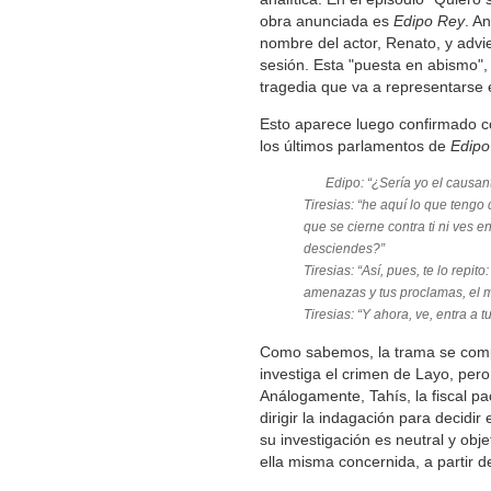
obra anunciada es
Edipo Rey
. An
nombre del actor, Renato, y advie
sesión. Esta "puesta en abismo",
tragedia que va a representarse e
Esto aparece luego confirmado co
los últimos parlamentos de
Edipo
Edipo: “¿Sería yo el causan
Tiresias: “he aquí lo que tengo q
que se cierne contra ti ni ves 
desciendes?”
Tiresias: “Así, pues, te lo rep
amenazas y tus proclamas, el m
Tiresias: “Y ahora, ve, entra a 
Como sabemos, la trama se comple
investiga el crimen de Layo, pero
Análogamente, Tahís, la fiscal p
dirigir la indagación para decid
su investigación es neutral y obje
ella misma concernida, a partir de