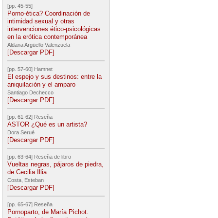
[pp. 45-55]
Porno-ética? Coordinación de
intimidad sexual y otras
intervenciones ético-psicológicas
en la erótica contemporánea
Aldana Argüello Valenzuela
[Descargar PDF]
[pp. 57-60] Hamnet
El espejo y sus destinos: entre la
aniquilación y el amparo
Santiago Dechecco
[Descargar PDF]
[pp. 61-62] Reseña
ASTOR ¿Qué es un artista?
Dora Serué
[Descargar PDF]
[pp. 63-64] Reseña de libro
Vueltas negras, pájaros de piedra,
de Cecilia Illia
Costa, Esteban
[Descargar PDF]
[pp. 65-67] Reseña
Pornoparto, de María Pichot.