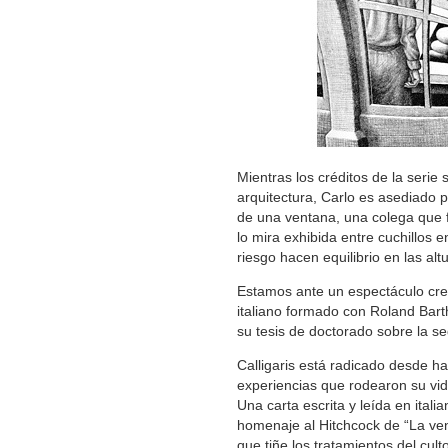
Mientras los créditos de la ser
arquitectura, Carlo es asediado 
de una ventana, una colega que fi
lo mira exhibida entre cuchillos 
riesgo hacen equilibrio en las al
Estamos ante un espectáculo cread
italiano formado con Roland Bar
su tesis de doctorado sobre la sed
Calligaris está radicado desde ha
experiencias que rodearon su vida
Una carta escrita y leída en ital
homenaje al Hitchcock de “La vent
que tiñe los tratamientos del culto