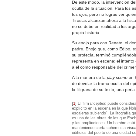
De este modo, la intervención del 
oculta de la situación. Para los 
tus ojos, pero no logras ver quié
Tiresias alcanzan ahora a la fisc
no se debe en realidad a los arg
propia historia.
Su enojo para con Renato, el dem
padre. Enojo que, como Edipo, es
su profecía, terminó cumpliéndol
representa en escena: el intento
a él como responsable del crime
A la manera de la
play scene
en H
de develar la trama oculta del epi
la filigrana de su texto, una perla 
[
1
]
El film
Inception
puede considera
explícito en la escena en la que No
escaleras subiendo". La litografía q
es una de las obras de las que Esch
y las ampliaciones. Un hombre está
manteniendo cierta coherencia visua
edificios del puerto de una ciudad c