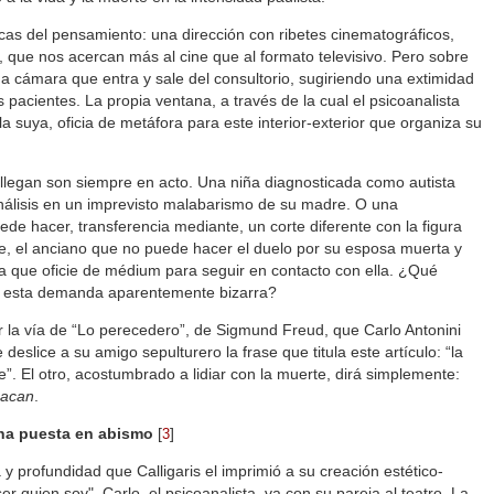
rcas del pensamiento: una dirección con ribetes cinematográficos,
 que nos acercan más al cine que al formato televisivo. Pero sobre
na cámara que entra y sale del consultorio, sugiriendo una extimidad
os pacientes. La propia ventana, a través de la cual el psicoanalista
la suya, oficia de metáfora para este interior-exterior que organiza su
o llegan son siempre en acto. Una niña diagnosticada como autista
álisis en un imprevisto malabarismo de su madre. O una
de hacer, transferencia mediante, un corte diferente con la figura
e, el anciano que no puede hacer el duelo por su esposa muerta y
a que oficie de médium para seguir en contacto con ella. ¿Qué
e a esta demanda aparentemente bizarra?
por la vía de “Lo perecedero”, de Sigmund Freud, que Carlo Antonini
deslice a su amigo sepulturero la frase que titula este artículo: “la
le”. El otro, acostumbrado a lidiar con la muerte, dirá simplemente:
Lacan
.
 una puesta en abismo
[
]
3
y profundidad que Calligaris el imprimió a su creación estético-
ser quien soy", Carlo, el psicoanalista, va con su pareja al teatro. La