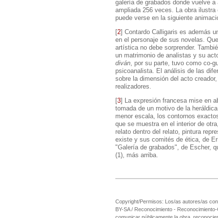
galería de grabados donde vuelve a 
ampliada 256 veces. La obra ilustra 
puede verse en la siguiente animac
[
2
]
Contardo Calligaris es además un 
en el personaje de sus novelas. Que
artística no debe sorprender. Tambié
un matrimonio de analistas y su act
diván
, por su parte, tuvo como co-gu
psicoanalista. El análisis de las dif
sobre la dimensión del acto creador
realizadores.
[
3
]
La expresión francesa mise en ab
tomada de un motivo de la heráldica
menor escala, los contornos exactos
que se muestra en el interior de otr
relato dentro del relato, pintura rep
existe y sus comités de ética, de Er
"Galería de grabados", de Escher, qu
(1), más arriba.
Copyright/Permisos: Los/as autores/as cons
BY-SA / Reconocimiento - Reconocimiento-Com
comunicar públicamente la obra, reconociend