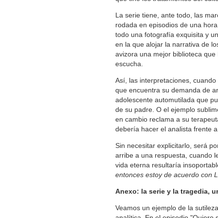
La serie tiene, ante todo, las ma
rodada en episodios de una hora,
todo una fotografía exquisita y u
en la que alojar la narrativa de l
avizora una mejor biblioteca que 
escucha.
Así, las interpretaciones, cuand
que encuentra su demanda de an
adolescente automutilada que pue
de su padre. O el ejemplo sublim
en cambio reclama a su terapeut
debería hacer el analista frent
Sin necesitar explicitarlo, será 
arribe a una respuesta, cuando le 
vida eterna resultaría insoportab
entonces estoy de acuerdo con 
Anexo: la serie y la tragedia,
Veamos un ejemplo de la sutileza 
analítica. En el episodio "Quiero 