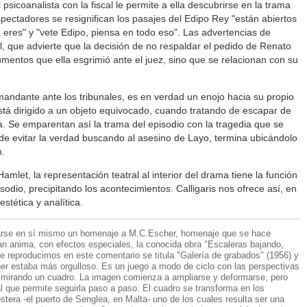
psicoanalista con la fiscal le permite a ella descubrirse en la trama
espectadores se resignifican los pasajes del Edipo Rey "están abiertos
n eres" y "vete Edipo, piensa en todo eso". Las advertencias de
al, que advierte que la decisión de no respaldar el pedido de Renato
umentos que ella esgrimió ante el juez, sino que se relacionan con su
andante ante los tribunales, es en verdad un enojo hacia su propio
tá dirigido a un objeto equivocado, cuando tratando de escapar de
a. Se emparentan así la trama del episodio con la tragedia que se
 de evitar la verdad buscando al asesino de Layo, termina ubicándolo
n.
amlet, la representación teatral al interior del drama tiene la función
sodio, precipitando los acontecimientos. Calligaris nos ofrece así, en
estética y analítica.
rse en sí mismo un homenaje a M.C.Escher, homenaje que se hace
lan anima, con efectos especiales, la conocida obra "Escaleras bajando,
ue reproducimos en este comentario se titula "Galería de grabados" (1956) y
er estaba más orgulloso. Es un juego a modo de ciclo con las perspectivas
 mirando un cuadro. La imagen comienza a ampliarse y deformarse, pero
l que permite seguirla paso a paso. El cuadro se transforma en los
ostera -el puerto de Senglea, en Malta- uno de los cuales resulta ser una