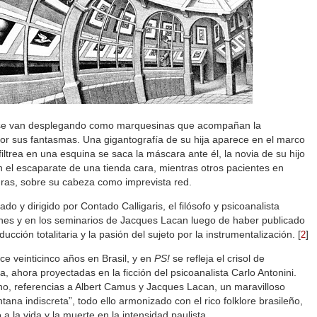
ie se van desplegando como marquesinas que acompañan la
por sus fantasmas. Una gigantografía de su hija aparece en el marco
ltrea en una esquina se saca la máscara ante él, la novia de su hijo
en el escaparate de una tienda cara, mientras otros pacientes en
turas, sobre su cabeza como imprevista red.
o y dirigido por Contado Calligaris, el filósofo y psicoanalista
thes y en los seminarios de Jacques Lacan luego de haber publicado
ucción totalitaria y la pasión del sujeto por la instrumentalización.
[
]
2
ce veinticinco años en Brasil, y en
PS!
se refleja el crisol de
, ahora proyectadas en la ficción del psicoanalista Carlo Antonini.
iano, referencias a Albert Camus y Jacques Lacan, un maravilloso
ana indiscreta”, todo ello armonizado con el rico folklore brasileño,
 a la vida y la muerte en la intensidad paulista.