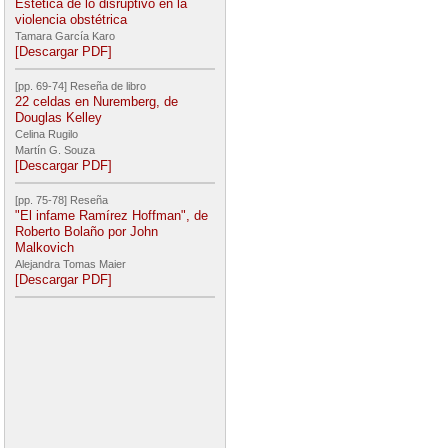
Estética de lo disruptivo en la
violencia obstétrica
Tamara García Karo
[Descargar PDF]
[pp. 69-74] Reseña de libro
22 celdas en Nuremberg, de
Douglas Kelley
Celina Rugilo
Martín G. Souza
[Descargar PDF]
[pp. 75-78] Reseña
"El infame Ramírez Hoffman", de
Roberto Bolaño por John
Malkovich
Alejandra Tomas Maier
[Descargar PDF]