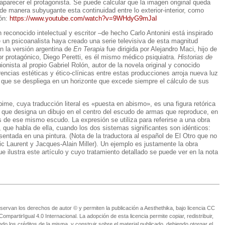
aparecer el protagonista. Se puede calcular que la imagen original queda
de manera subyugante esta continuidad entre lo exterior-interior, como
ión:
https://www.youtube.com/watch?v=9WHdyG9mJaI
reconocido intelectual y escritor –de hecho Carlo Antonini está inspirado
 un psicoanalista haya creado una serie televisiva de esta magnitud
n la versión argentina de
En Terapia
fue dirigida por Alejandro Maci, hijo de
or protagónico, Diego Peretti, es él mismo médico psiquiatra.
Historias de
ionista al propio Gabriel Rolón, autor de la novela original y conocido
erencias estéticas y ético-clínicas entre estas producciones arroja nueva luz
, que se despliega en un horizonte que excede siempre el cálculo de sus
ime, cuya traducción literal es «puesta en abismo», es una figura retórica
 que designa un dibujo en el centro del escudo de armas que reproduce, en
 de ese mismo escudo. La expresión se utiliza para referirse a una obra
a, que habla de ella, cuando los dos sistemas significantes son idénticos:
resentada en una pintura. (Nota de la traductora al español de El Otro que no
ic Laurent y Jacques-Alain Miller). Un ejemplo es justamente la obra
e ilustra este artículo y cuyo tratamiento detallado se puede ver en la nota
ervan los derechos de autor © y permiten la publicación a Aesthethika, bajo licencia CC
partirIgual 4.0 Internacional. La adopción de esta licencia permite copiar, redistribuir,
o los créditos de la misma, y construir sobre el material publicado, debiendo otorgar el