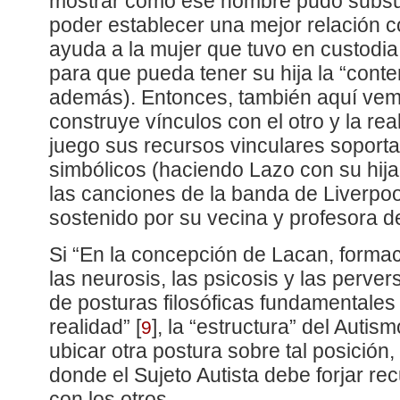
mostrar cómo ese hombre pudo subsum
poder establecer una mejor relación c
ayuda a la mujer que tuvo en custodia
para que pueda tener su hija la “cont
además). Entonces, también aquí vem
construye vínculos con el otro y la rea
juego sus recursos vinculares soport
simbólicos (haciendo Lazo con su hija 
las canciones de la banda de Liverpoo
sostenido por su vecina y profesora d
Si “En la concepción de Lacan, forma
las neurosis, las psicosis y las perver
de posturas filosóficas fundamentales
realidad”
[
]
, la “estructura” del Autis
9
ubicar otra postura sobre tal posición
donde el Sujeto Autista debe forjar r
con los otros.