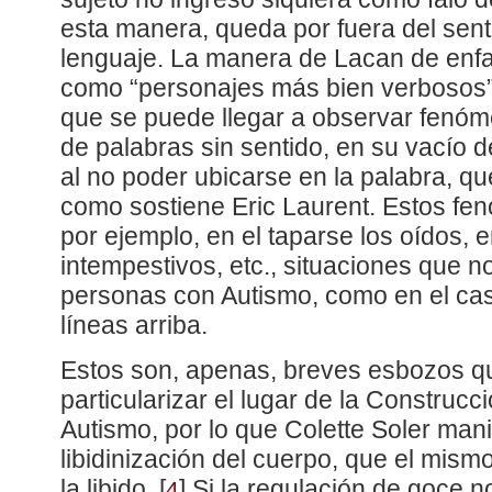
esta manera, queda por fuera del sent
lenguaje. La manera de Lacan de enfa
como “personajes más bien verbosos
que se puede llegar a observar fenó
de palabras sin sentido, en su vacío de
al no poder ubicarse en la palabra, q
como sostiene Eric Laurent. Estos fe
por ejemplo, en el taparse los oídos, em
intempestivos, etc., situaciones que n
personas con Autismo, como en el ca
líneas arriba.
Estos son, apenas, breves esbozos qu
particularizar el lugar de la Construcci
Autismo, por lo que Colette Soler manif
libidinización del cuerpo, que el mis
la libido.
[
]
Si la regulación de goce n
4