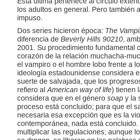
Esta última pertenece al círculo exter
los adultos en general. Pero también a
impuso.
Dos series hicieron época:
The Vampir
diferencia de
Beverly Hills 90210
, amb
2001. Su procedimiento fundamental co
corazón de la relación muchacha-much
el vampiro o el hombre lobo frente a 
ideología estadounidense considera e
suerte de salvajada, que los progresos
refiero al
American way of life
) tienen 
considera que en el género
soap
y la 
proceso está concluido; para que el s
necesaria esa excepción que es la viol
contemporánea, nada está concluido. 
multiplicar las regulaciones; aunque l