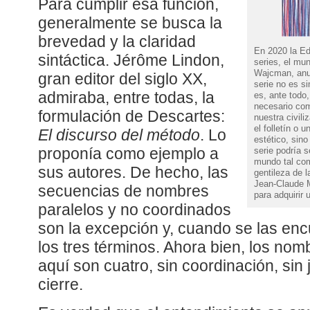
Para cumplir esa función,
generalmente se busca la
brevedad y la claridad
En 2020 la Ed
sintáctica. Jérôme Lindon,
series, el mun
Wajcman, anun
gran editor del siglo XX,
serie no es s
admiraba, entre todas, la
es, ante todo,
necesario com
formulación de Descartes:
nuestra civili
el folletín o 
El discurso del método
. Lo
estético, sin
serie podría 
proponía como ejemplo a
mundo tal com
sus autores. De hecho, las
gentileza de l
Jean-Claude M
secuencias de nombres
para adquirir 
paralelos y no coordinados
son la excepción y, cuando se las en
los tres términos. Ahora bien, los no
aquí son cuatro, sin coordinación, sin j
cierre.