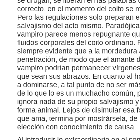
se drogan, se liberan en las palabras 
correcto, en el momento del coito se m
Pero las regulaciones solo preparan el
salvajismo del acto mismo. Paradójic
vampiro parece menos repugnante que
fluidos corporales del coito ordinario. 
siempre evidente que a la mordedura
penetración, de modo que el amante d
vampiro podrían permanecer vírgene
que sean sus abrazos. En cuanto al h
a dominarse, a tal punto de no ser más
de lo que lo es un muchacho común, p
ignora nada de su propio salvajismo y
forma animal. Lejos de disimular esa 
que ama, termina por mostrársela, de
elección con conocimiento de causa.
Al introducir lo extraordinario en el s