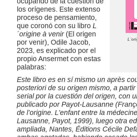
ocupando de la cuestión de
los orígenes. Este extenso
proceso de pensamiento,
que coronó con su libro
L
´origine à venir
(El origen
L´or
por venir), Odile Jacob,
2023, es explicado por el
propio Ansermet con estas
palabras:
Este libro es en sí mismo un
après co
posteriori de su origen mismo, a part
serial por la cuestión del origen, con
publicado por Payot-Lausanne (Franç
de l’origine. L’enfant entre la médecin
Lausanne, Payot, 1999), luego otra ed
ampliada, Nantes, Éditions Cécile Def