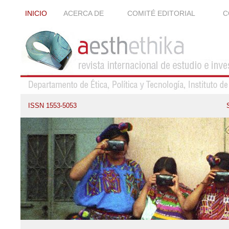
INICIO
ACERCA DE
COMITÉ EDITORIAL
C
ISSN 1553-5053