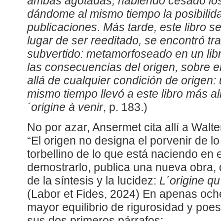
ambas agotadas, habiendo cesado los 
dándome al mismo tiempo la posibili
publicaciones. Más tarde, este libro se
lugar de ser reeditado, se encontró tr
subvertido: metamorfoseado en un libr
las consecuencias del origen, sobre el
allá de cualquier condición de origen:
mismo tiempo llevó a este libro más al
´origine à venir
, p. 183.)
No por azar, Ansermet cita allí a Walt
“El origen no designa el porvenir de lo
torbellino de lo que está naciendo en e
demostrarlo, publica una nueva obra, q
de la síntesis y la lucidez:
L´origine q
(Labor et Fides, 2024) En apenas och
mayor equilibrio de rigurosidad y po
sus dos primeros párrafos: