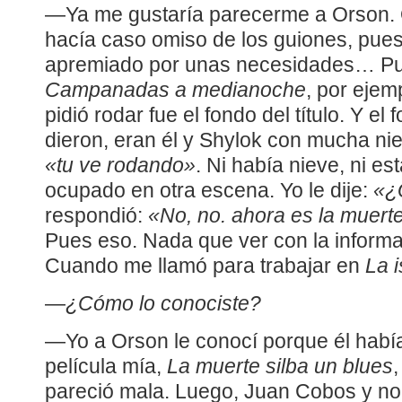
—Ya me gustaría parecerme a Orson. Q
hacía caso omiso de los guiones, pues
apremiado por unas necesidades… Pu
Campanadas a medianoche
, por ejem
pidió rodar fue el fondo del título. Y el
dieron, eran él y Shylok con mucha nie
«tu ve rodando»
. Ni había nieve, ni es
ocupado en otra escena. Yo le dije:
«¿
respondió:
«No, no. ahora es la muert
Pues eso. Nada que ver con la informac
Cuando me llamó para trabajar en
La i
—
¿Cómo lo conociste?
—Yo a Orson le conocí porque él había
película mía,
La muerte silba un blues
,
pareció mala. Luego, Juan Cobos y no