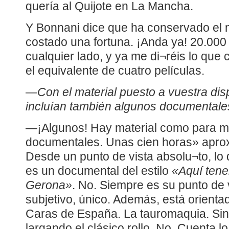
quería al Quijote en La Mancha.
Y Bonnani dice que ha conservado el m
costado una fortuna. ¡Anda ya! 20.00
cualquier lado, y ya me di¬réis lo que 
el equivalente de cuatro películas.
—
Con el material puesto a vuestra dis
incluían también algunos documentales
—¡Algunos! Hay material como para mo
documentales. Unas cien horas» aprox
Desde un punto de vista absolu¬to, l
es un documental del estilo
«Aquí tene
Gerona»
. No. Siempre es su punto de 
subjetivo, único. Además, está orienta
Caras de España. La tauromaquia. Sin
largando el clásico rollo. No. Cuenta lo