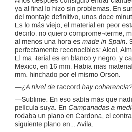
Años después consiguió entrar clandes
ya al final lo hizo sin problemas. En 
del montaje definitivo, unos doce min
Es lo más viejo, el material en peor esta
decirlo, no quiero comprome¬terme, m
al menos una hora es
made in Spain
. 
perfectamente reconocibles: Alcoi, Alm
El ma¬terial es en blanco y negro, y ca
México, en 16 mm. Había más material
mm. hinchado por el mismo Orson.
—
¿A nivel de
raccord
hay coherencia
—Sublime. En eso sabía más que nadie
película suya. En
Campanadas a medi
rodaba un plano en Cardona, el contra
siguiente plano en... Avila.