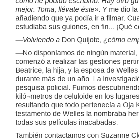
cómo he podido escribirlo. Hay otro g
mejor. Toma, llévate éste»
. Y me dio l
añadiendo que ya podía ir a filmar. C
estudiaba sus guiones, en fin... ¡Qué c
—
Volviendo a
Don Quijote,
¿cómo emp
—No disponíamos de ningún material, a
comenzó a realizar las gestiones perti
Beatrice, la hija, y la esposa de Welles
durante más de un año. La investigaci
pesquisa policial. Fuimos descubriend
kiló¬metros de celuloide en los lugar
resultando que todo pertenecía a Oja 
testamento de Welles la nombraba her
todas sus películas inacabadas.
También contactamos con Suzanne Clo