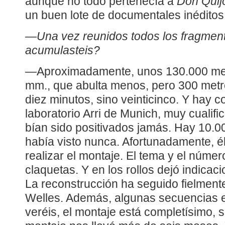
aunque no todo pertenecía a
Don Quij
un buen lote de documentales inéditos
—
Una vez reunidos todos los fragmen
acumulasteis?
—Aproximadamente, unos 130.000 met
mm., que abulta menos, pero 300 met
diez minutos, sino veinticinco. Y hay c
laboratorio Arri de Munich, muy cualifi
bían sido positivados jamás. Hay 10.
había visto nunca. Afortunadamente, é
realizar el montaje. El tema y el número
claquetas. Y en los rollos dejó indicac
La reconstrucción ha seguido fielment
Welles. Además, algunas secuencias 
veréis, el montaje está completísimo, s