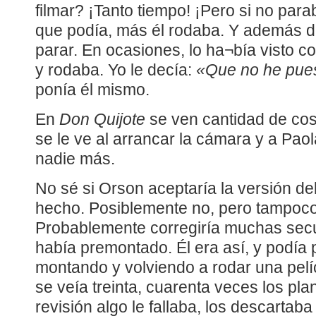
filmar? ¡Tanto tiempo! ¡Pero si no par
que podía, más él rodaba. Y además 
parar. En ocasiones, lo ha¬bía visto c
y rodaba. Yo le decía:
«Que no he pues
ponía él mismo.
En
Don Quijote
se ven cantidad de cosa
se le ve al arrancar la cámara y a Pao
nadie más.
No sé si Orson aceptaría la versión d
hecho. Posiblemente no, pero tampoco 
Probablemente corregiría muchas sec
había premontado. Él era así, y podía
montando y volviendo a rodar una pelíc
se veía treinta, cuarenta veces los plan
revisión algo le fallaba, los descartaba