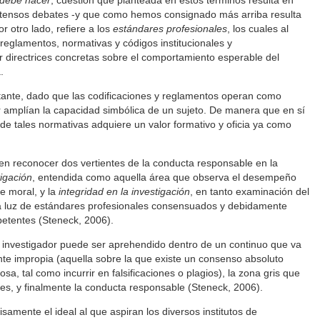
 debe hacer
, cuestión que planteada en estos términos resulta en
tensos debates -y que como hemos consignado más arriba resulta
r otro lado, refiere a los
estándares profesionales
, los cuales al
reglamentos, normativas y códigos institucionales y
 directrices concretas sobre el comportamiento esperable del
.
ante, dado que las codificaciones y reglamentos operan como
 amplían la capacidad simbólica de un sujeto. De manera que en sí
de tales normativas adquiere un valor formativo y oficia ya como
len reconocer dos vertientes de la conducta responsable en la
tigación
, entendida como aquella área que observa el desempeño
e moral, y la
integridad en la investigación
, en tanto examinación del
la luz de estándares profesionales consensuados y debidamente
etentes (Steneck, 2006).
 investigador puede ser aprehendido dentro de un continuo que va
te impropia (aquella sobre la que existe un consenso absoluto
sa, tal como incurrir en falsificaciones o plagios), la zona gris que
les, y finalmente la conducta responsable (Steneck, 2006).
amente el ideal al que aspiran los diversos institutos de