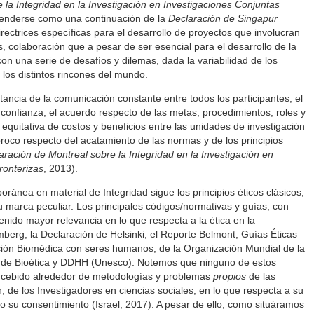
 la Integridad en la Investigación en Investigaciones Conjuntas
enderse como una continuación de la
Declaración de Singapur
irectrices específicas para el desarrollo de proyectos que involucran
, colaboración que a pesar de ser esencial para el desarrollo de la
on una serie de desafíos y dilemas, dada la variabilidad de los
los distintos rincones del mundo.
rtancia de la comunicación constante entre todos los participantes, el
 confianza, el acuerdo respecto de las metas, procedimientos, roles y
n equitativa de costos y beneficios entre las unidades de investigación
proco respecto del acatamiento de las normas y de los principios
aración de Montreal sobre la Integridad en la Investigación en
ronterizas
, 2013).
oránea en material de Integridad sigue los principios éticos clásicos,
 marca peculiar. Los principales códigos/normativas y guías, con
enido mayor relevancia en lo que respecta a la ética en la
mberg, la Declaración de Helsinki, el Reporte Belmont, Guías Éticas
ación Biomédica con seres humanos, de la Organización Mundial de la
al de Bioética y DDHH (Unesco). Notemos que ninguno de estos
ncebido alrededor de metodologías y problemas
propios
de las
n, de los Investigadores en ciencias sociales, en lo que respecta a su
o su consentimiento (Israel, 2017). A pesar de ello, como situáramos