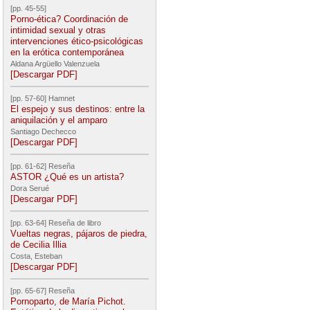
[pp. 45-55]
Porno-ética? Coordinación de
intimidad sexual y otras
intervenciones ético-psicológicas
en la erótica contemporánea
Aldana Argüello Valenzuela
[Descargar PDF]
[pp. 57-60] Hamnet
El espejo y sus destinos: entre la
aniquilación y el amparo
Santiago Dechecco
[Descargar PDF]
[pp. 61-62] Reseña
ASTOR ¿Qué es un artista?
Dora Serué
[Descargar PDF]
[pp. 63-64] Reseña de libro
Vueltas negras, pájaros de piedra,
de Cecilia Illia
Costa, Esteban
[Descargar PDF]
[pp. 65-67] Reseña
Pornoparto, de María Pichot.