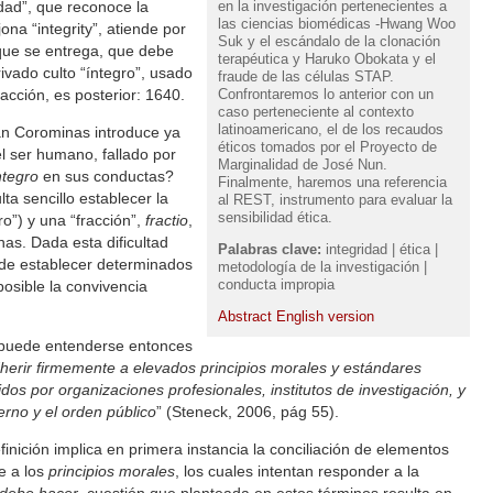
en la investigación pertenecientes a
idad”, que reconoce la
las ciencias biomédicas -Hwang Woo
ona “integrity”, atiende por
Suk y el escándalo de la clonación
 que se entrega, que debe
terapéutica y Haruko Obokata y el
rivado culto “íntegro”, usado
fraude de las células STAP.
Confrontaremos lo anterior con un
 acción, es posterior: 1640.
caso perteneciente al contexto
latinoamericano, el de los recaudos
an Corominas introduce ya
éticos tomados por el Proyecto de
l ser humano, fallado por
Marginalidad de José Nun.
ntegro
en sus conductas?
Finalmente, haremos una referencia
a sencillo establecer la
al REST, instrumento para evaluar la
sensibilidad ética.
o”) y una “fracción”,
fractio
,
as. Dada esta dificultad
Palabras clave:
integridad | ética |
s de establecer determinados
metodología de la investigación |
conducta impropia
sible la convivencia
Abstract English version
n puede entenderse entonces
dherir firmemente a elevados principios morales y estándares
idos por organizaciones profesionales, institutos de investigación, y
erno y el orden público
” (Steneck, 2006, pág 55).
inición implica en primera instancia la conciliación de elementos
e a los
principios morales
, los cuales intentan responder a la