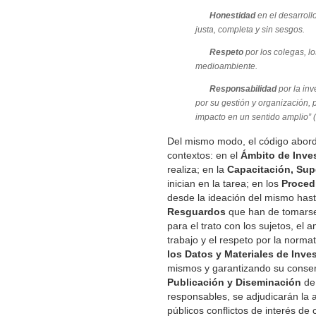
Honestidad
en el desarrollo
justa, completa y sin sesgos.
Respeto
por los colegas, lo
medioambiente.
Responsabilidad
por la inv
por su gestión y organización, 
impacto en un sentido amplio” (
Del mismo modo, el código abord
contextos: en el
Ámbito de Inve
realiza; en la
Capacitación, Sup
inician en la tarea; en los
Procedi
desde la ideación del mismo hasta
Resguardos
que han de tomarse,
para el trato con los sujetos, el
trabajo y el respeto por la norma
los Datos y Materiales de Inve
mismos y garantizando su conser
Publicación y Diseminación
de 
responsables, se adjudicarán la a
públicos conflictos de interés de