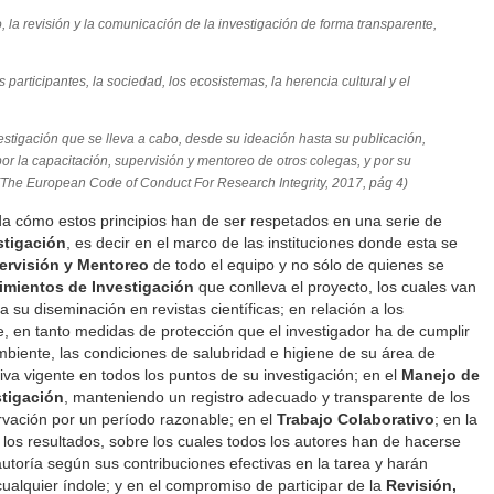
, la revisión y la comunicación de la investigación de forma transparente,
s participantes, la sociedad, los ecosistemas, la herencia cultural y el
estigación que se lleva a cabo, desde su ideación hasta su publicación,
por la capacitación, supervisión y mentoreo de otros colegas, y por su
The European Code of Conduct For Research Integrity
, 2017, pág 4)
a cómo estos principios han de ser respetados en una serie de
stigación
, es decir en el marco de las instituciones donde esta se
ervisión y Mentoreo
de todo el equipo y no sólo de quienes se
mientos de Investigación
que conlleva el proyecto, los cuales van
 su diseminación en revistas científicas; en relación a los
 en tanto medidas de protección que el investigador ha de cumplir
 ambiente, las condiciones de salubridad e higiene de su área de
tiva vigente en todos los puntos de su investigación; en el
Manejo de
stigación
, manteniendo un registro adecuado y transparente de los
vación por un período razonable; en el
Trabajo Colaborativo
; en la
los resultados, sobre los cuales todos los autores han de hacerse
utoría según sus contribuciones efectivas en la tarea y harán
 cualquier índole; y en el compromiso de participar de la
Revisión,