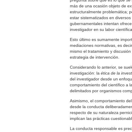
pregunta sobre
qué es lo que se
más de una ocasión objeto de ex
estructuralmente problemática; po
estar sistematizados en diversos 
gubernamentales intentan ofrecer
investigador en su labor científica
Esto último es sumamente import
mediaciones normativas, es decir
mismo el tratamiento y discusión 
estrategia de intervención.
Considerando lo anterior, se sue
investigación: la
ética de la inves
del investigador desde un enfoqu
comportamiento del científico a 
delimitados por organismos comp
Asimismo, el comportamiento del
desde la conducta deliberadamen
respecto de su naturaleza pernicio
implican las prácticas cuestionab
La conducta responsable es precis