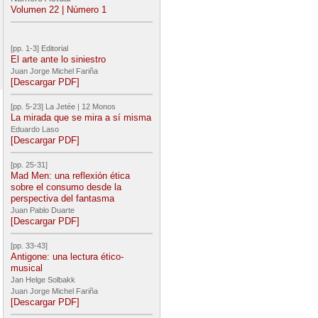
Volumen 22 | Número 1
[pp. 1-3] Editorial
El arte ante lo siniestro
Juan Jorge Michel Fariña
[Descargar PDF]
[pp. 5-23] La Jetée | 12 Monos
La mirada que se mira a sí misma
Eduardo Laso
[Descargar PDF]
[pp. 25-31]
Mad Men: una reflexión ética
sobre el consumo desde la
perspectiva del fantasma
Juan Pablo Duarte
[Descargar PDF]
[pp. 33-43]
Antigone: una lectura ético-
musical
Jan Helge Solbakk
Juan Jorge Michel Fariña
[Descargar PDF]