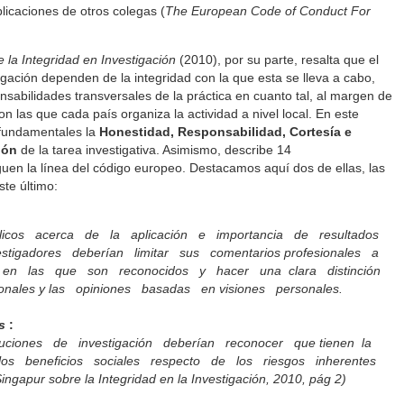
licaciones de otros colegas (
The European Code of Conduct For
 la Integridad en Investigación
(2010), por su parte, resalta que el
stigación dependen de la integridad con la que esta se lleva a cabo,
nsabilidades transversales de la práctica en cuanto tal, al margen de
on las que cada país organiza la actividad a nivel local. En este
 fundamentales la
Honestidad, Responsabilidad, Cortesía e
ión
de la tarea investigativa. Asimismo, describe 14
guen la línea del código europeo. Destacamos aquí dos de ellas, las
te último:
licos acerca de la aplicación e importancia de resultados
nvestigadores deberían limitar sus comentarios profesionales a
n en las que son reconocidos y hacer una clara distinción
onales y las opiniones basadas en visiones personales.
s
:
ituciones de investigación deberían reconocer que tienen la
los beneficios sociales respecto de los riesgos inherentes
ngapur sobre la Integridad en la Investigación, 2010, pág 2)