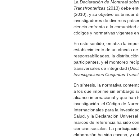
La
Declaración de Montreal sobre
Transfronterizas
(2013) debe ent
(2010), y su objetivo es brindar d
investigadores de diversos países
ciencia enfrenta a la comunidad c
códigos y normativas vigentes en 
En este sentido, enfatiza la impo
establecimiento de un vínculo de
responsabilidades, la distribució
participantes, y el montoreo recí
transversales de integridad (
Decl
Investigaciones Conjuntas Transf
En síntesis, la normativa contemp
a los que imprime sin embargo su
alcance internacional y que han t
investigación: el Código de Nure
Internacionales para la investig
Salud, y la Declaración Univers
marcos de referencia ha sido co
ciencias sociales. La participació
elaboración ha sido escasa, y nul