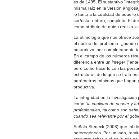
es de 1495. El sustantivo “integr
misma raíz en la versión anglosaj
lo tanto a la cualidad de aquello
ser/estar entero, completo. El de
como atributo de quien realiza la
La etimología que nos ofrece Jo
el núcleo del problema: ¿puede e
naturaleza, ser completamente
í
En el campo de los números result
diferencia entre un
integer
(“enter
pero cómo hacerlo con las person
estructural, de lo que se trata e
parámetros mínimos que hagan po
productiva.
La integridad en la investigació
como “
la cualidad de poseer y a
profesionales, tal como son defin
cuando sea relevante por el gobi
Señala Steneck (2006) que tal def
heterogéneos. Por un lado, remit