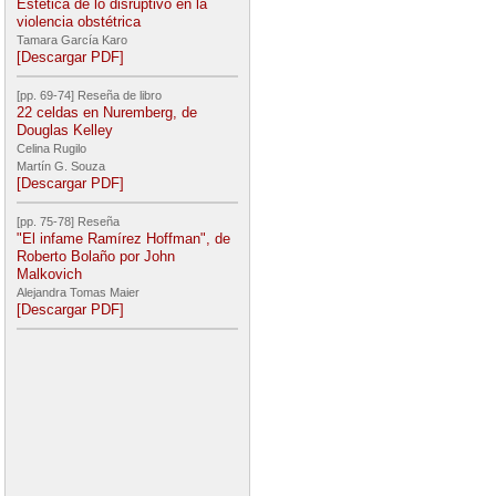
Estética de lo disruptivo en la
violencia obstétrica
Tamara García Karo
[Descargar PDF]
[pp. 69-74] Reseña de libro
22 celdas en Nuremberg, de
Douglas Kelley
Celina Rugilo
Martín G. Souza
[Descargar PDF]
[pp. 75-78] Reseña
"El infame Ramírez Hoffman", de
Roberto Bolaño por John
Malkovich
Alejandra Tomas Maier
[Descargar PDF]