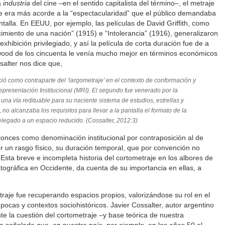
a
industria
del cine –en el sentido capitalista del término–, el metraje
e era más acorde a la “espectacularidad” que el público demandaba
antalla. En EEUU, por ejemplo, las películas de David Griffith, como
acimiento de una nación” (1915) e “Intolerancia” (1916), generalizaron
xhibición privilegiado, y así la película de corta duración fue de a
wood de los cincuenta le venía mucho mejor en términos económicos
salter nos dice que,
ació como contraparte del ‘largometraje’ en el contexto de conformación y
presentación Institucional (MRI). El segundo fue venerado por la
una vía redituable para su naciente sistema de estudios, estrellas y
no alcanzaba los requisitos para llevar a la pantalla el formato de la
relegado a un espacio reducido. (Cossalter, 2012:3)
tonces como denominación institucional por contraposición al de
or un rasgo físico, su duración temporal, que por convención no
 Esta breve e incompleta historia del cortometraje en los albores de
matográfica en Occidente, da cuenta de su importancia en ellas, a
traje fue recuperando espacios propios, valorizándose su rol en el
épocas y contextos sociohistóricos. Javier Cossalter, autor argentino
e la cuestión del cortometraje –y base teórica de nuestra