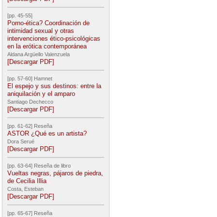
[pp. 45-55]
Porno-ética? Coordinación de
intimidad sexual y otras
intervenciones ético-psicológicas
en la erótica contemporánea
Aldana Argüello Valenzuela
[Descargar PDF]
[pp. 57-60] Hamnet
El espejo y sus destinos: entre la
aniquilación y el amparo
Santiago Dechecco
[Descargar PDF]
[pp. 61-62] Reseña
ASTOR ¿Qué es un artista?
Dora Serué
[Descargar PDF]
[pp. 63-64] Reseña de libro
Vueltas negras, pájaros de piedra,
de Cecilia Illia
Costa, Esteban
[Descargar PDF]
[pp. 65-67] Reseña