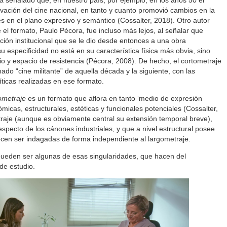
ha señalado que, en nuestro país, por ejemplo, en los años 50 el
ovación del cine nacional, en tanto y cuanto promovió cambios en la
s en el plano expresivo y semántico (Cossalter, 2018). Otro autor
el formato, Paulo Pécora, fue incluso más lejos, al señalar que
ción institucional que se le dio desde entonces a una obra
u especificidad no está en su característica física más obvia, sino
io y espacio de resistencia (Pécora, 2008). De hecho, el cortometraje
mado “cine militante” de aquella década y la siguiente, con las
íticas realizadas en ese formato.
ometraje
es un formato que aflora en tanto ‘medio de expresión
micas, estructurales, estéticas y funcionales potenciales (Cossalter,
traje (aunque es obviamente central su extensión temporal breve),
respecto de los cánones industriales, y que a nivel estructural posee
ecen ser indagadas de forma independiente al largometraje.
ueden ser algunas de esas singularidades, que hacen del
 de estudio.