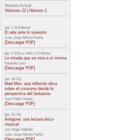
Número Actual
Volumen 22 | Número 1
[pp. 1-3] Editorial
El arte ante lo siniestro
Juan Jorge Michel Fariña
[Descargar PDF]
[pp. 5-23] La Jetée | 12 Monos
La mirada que se mira a sí misma
Eduardo Laso
[Descargar PDF]
[pp. 25-31]
Mad Men: una reflexión ética
sobre el consumo desde la
perspectiva del fantasma
Juan Pablo Duarte
[Descargar PDF]
[pp. 33-43]
Antigone: una lectura ético-
musical
Jan Helge Solbakk
Juan Jorge Michel Fariña
[Descargar PDF]