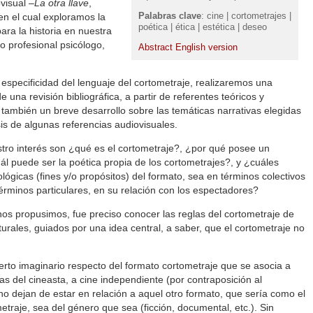
visual –
La otra llave
,
Palabras clave
: cine | cortometrajes |
en el cual exploramos la
poética | ética | estética | deseo
ara la historia en nuestra
 profesional psicólogo,
Abstract English version
especificidad del lenguaje del cortometraje, realizaremos una
una revisión bibliográfica, a partir de referentes teóricos y
también un breve desarrollo sobre las temáticas narrativas elegidas
sis de algunas referencias audiovisuales.
tro interés son ¿qué es el cortometraje?, ¿por qué posee un
cuál puede ser la poética propia de los cortometrajes?, y ¿cuáles
ológicas (fines y/o propósitos) del formato, sea en términos colectivos
érminos particulares, en su relación con los espectadores?
nos propusimos, fue preciso conocer las reglas del cortometraje de
cturales, guiados por una idea central, a saber, que el cortometraje no
ierto imaginario respecto del formato cortometraje que se asocia a
s del cineasta, a cine independiente (por contraposición al
 no dejan de estar en relación a aquel otro formato, que sería como el
traje, sea del género que sea (ficción, documental, etc.). Sin