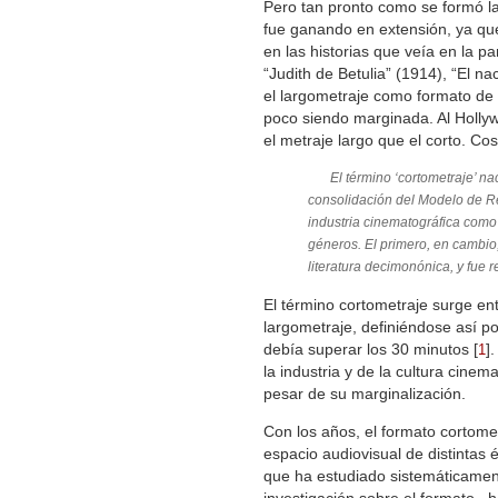
Pero tan pronto como se formó l
fue ganando en extensión, ya qu
en las historias que veía en la p
“Judith de Betulia” (1914), “El n
el largometraje como formato de e
poco siendo marginada. Al Holly
el metraje largo que el corto. Cos
El término ‘cortometraje’ n
consolidación del Modelo de Re
industria cinematográfica como 
géneros. El primero, en cambio, 
literatura decimonónica, y fue 
El término cortometraje surge en
largometraje, definiéndose así p
debía superar los 30 minutos
[
]
.
1
la industria y de la cultura cine
pesar de su marginalización.
Con los años, el formato cortome
espacio audiovisual de distintas 
que ha estudiado sistemáticament