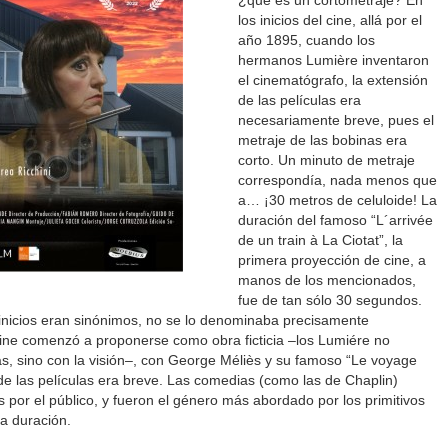
¿qué es un cortometraje? En
los inicios del cine, allá por el
año 1895, cuando los
hermanos Lumière inventaron
el cinematógrafo, la extensión
de las películas era
necesariamente breve, pues el
metraje de las bobinas era
corto. Un minuto de metraje
correspondía, nada menos que
a… ¡30 metros de celuloide! La
duración del famoso “L´arrivée
de un train à La Ciotat”, la
primera proyección de cine, a
manos de los mencionados,
fue de tan sólo 30 segundos.
 inicios eran sinónimos, no se lo denominaba precisamente
ine comenzó a proponerse como obra ficticia –los Lumiére no
s, sino con la visión–, con George Méliès y su famoso “Le voyage
 de las películas era breve. Las comedias (como las de Chaplin)
por el público, y fueron el género más abordado por los primitivos
ta duración.