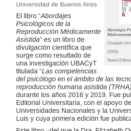
Universidad de Buenos Aires
El libro “
Abordajes
Psicológicos de la
Abordajes Ps
Reproducción Médicamente
Médicamente
Asistida
” es un libro de
Elizabeth Orm
divulgación científica que
(2020)
surge como resultado de
Nueva Editoria
una investigación UBACyT
titulada “
Las competencias
del psicólogo en el ámbito de las tecn
reproducción humana asistida (TRHA)
durante los años 2016 y 2019. Fue pu
Editorial Universitaria, con el apoyo d
Universidades Nacionales y la Univer
Luis y cuya primera edición fue publi
Este libro –del que la Dra. Elizabeth O