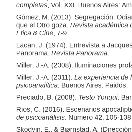
completas
, Vol. XXI. Buenos Aires: Am
Gómez, M. (2013). Segregación. Odiar
que el Otro goza.
Revista académica c
Etica & Cine
, 7-9.
Lacan, J. (1974). Entrevista a Jacques
Panorama.
Revista Panorama
.
Miller, J.-A. (2008). Iluminaciones pro
Miller, J.-A. (2011).
La experiencia de l
psicoanalítica
. Buenos Aires: Paidós.
Preciado, B. (2008).
Testo Yonqui
. Ba
Ríos, C. (2016). Escenarios apocalípt
de psicoanálisis
. Número 42, 105-108
Skodvin, E., & Bjørnstad, A. (Dirección