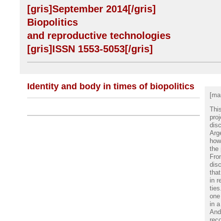
[gris]September 2014[/gris]
Biopolitics
and reproductive technologies
[gris]ISSN 1553-5053[/gris]
Identity and body in times of biopolitics
[ma
Thi
proj
disc
Arge
how 
the 
From
dis
that
in r
tie
one 
in a
And 
rec