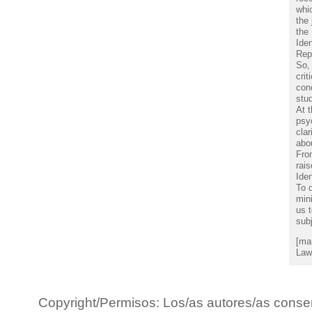
whic
the 
the
Ide
Rep
So, 
crit
conc
stu
At 
psyc
cla
abo
From
rais
Iden
To d
min
us t
subj
[ma
Law,
Copyright/Permisos: Los/as autores/as conse