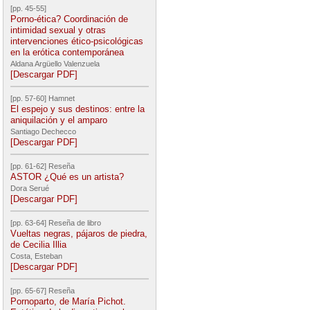
[pp. 45-55]
Porno-ética? Coordinación de
intimidad sexual y otras
intervenciones ético-psicológicas
en la erótica contemporánea
Aldana Argüello Valenzuela
[Descargar PDF]
[pp. 57-60] Hamnet
El espejo y sus destinos: entre la
aniquilación y el amparo
Santiago Dechecco
[Descargar PDF]
[pp. 61-62] Reseña
ASTOR ¿Qué es un artista?
Dora Serué
[Descargar PDF]
[pp. 63-64] Reseña de libro
Vueltas negras, pájaros de piedra,
de Cecilia Illia
Costa, Esteban
[Descargar PDF]
[pp. 65-67] Reseña
Pornoparto, de María Pichot.