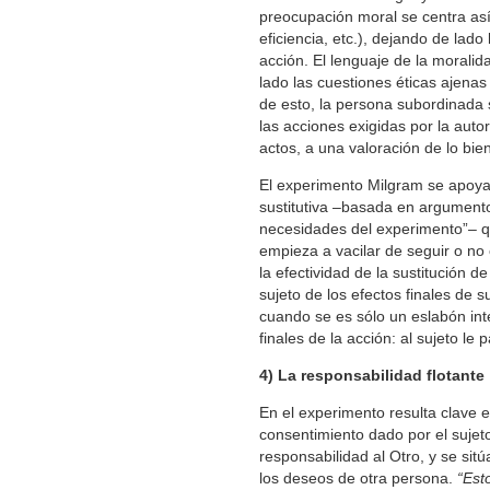
preocupación moral se centra así
eficiencia, etc.), dejando de lado 
acción. El lenguaje de la moralid
lado las cuestiones éticas ajena
de esto, la persona subordinada
las acciones exigidas por la aut
actos, a una valoración de lo bie
El experimento Milgram se apoya
sustitutiva –basada en argumentos
necesidades del experimento”– qu
empieza a vacilar de seguir o n
la efectividad de la sustitución de
sujeto de los efectos finales de s
cuando se es sólo un eslabón in
finales de la acción: al sujeto l
4) La responsabilidad flotante
En el experimento resulta clave e
consentimiento dado por el sujeto
responsabilidad al Otro, y se sit
los deseos de otra persona.
“Est