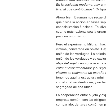
En la sociedad moderna, hay a me
final al que contribuimos”
. (Milgr
Ahora bien, Bauman nos recuerda
que divide la acción en fases se
especialización funcional. Tal di
cuanto más racional sea la organi
paz con uno mismo.
Pero el experimento Milgram hace
víctima, convertida en objeto. H
unión de los verdugos. La soledad
unión de los verdugos y su exclu
aleja del sujeto sino que acerca 
entre el experimentador y el suje
víctima es realmente un extraño q
tenemos aquí la estructura mínima
con el cual se identifica–, y un t
segregado de esa unión.
La cooperación entre sujeto y ex
empresa común, con las obligacio
compartido, de tarea común en po