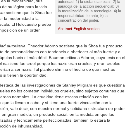
 en la modernidad, sus
autoridad: 1) la distancia social; 2) la
paradoja de la acción secuencial; 3)
de su lógica para la vida
la moralización de la tecnología; 4) la
sto
sostiene que la Shoa fue
responsabilidad flotante; 5) la
or la modernidad a la
concentración del poder.
escala. El Holocausto prueba
Abstract English version
imposición de un orden
ad autoritaria
, Theodor Adorno sostiene que la Shoa fue producto
te de personalidades con tendencia a obedecer al más fuerte y a
rúpulos hacia el más débil. Bauman critica a Adorno, cuya tesis en el
l nazismo fue cruel porque los nazis eran crueles; y eran crueles
erían a ser nazis. Tal planteo elimina el hecho de que muchas
 si tienen la oportunidad.
estaca de las investigaciones de Stanley Milgram es que cuestiona
crueles no los cometen individuos crueles, sino sujetos comunes que
 tareas normales. La crueldad tiene escasa relación con las
s que la llevan a cabo, y sí tiene una fuerte vinculación con la
ción, vale decir, con nuestra normal y cotidiana estructura de poder
 en gran medida, un producto social: en la medida en que las
lizadas y técnicamente perfeccionadas, también lo estará la
ducción de inhumanidad.