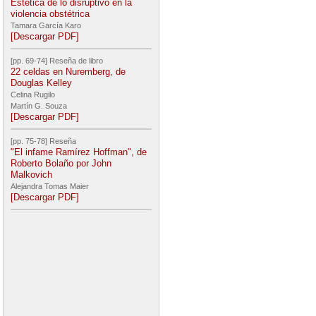
Estética de lo disruptivo en la
violencia obstétrica
Tamara García Karo
[Descargar PDF]
[pp. 69-74] Reseña de libro
22 celdas en Nuremberg, de
Douglas Kelley
Celina Rugilo
Martín G. Souza
[Descargar PDF]
[pp. 75-78] Reseña
"El infame Ramírez Hoffman", de
Roberto Bolaño por John
Malkovich
Alejandra Tomas Maier
[Descargar PDF]