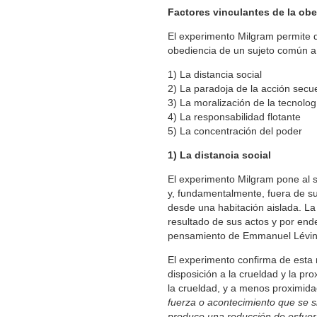
Factores vinculantes de la ob
El experimento Milgram permite de
obediencia de un sujeto común a
1) La distancia social
2) La paradoja de la acción secu
3) La moralización de la tecnolog
4) La responsabilidad flotante
5) La concentración del poder
1) La distancia social
El experimento Milgram pone al su
y, fundamentalmente, fuera de su 
desde una habitación aislada. La 
resultado de sus actos y por end
pensamiento de Emmanuel Lévinas:
El experimento confirma de esta 
disposición a la crueldad y la pr
la crueldad, y a menos proximidad
fuerza o acontecimiento que se si
produce una reducción de esfuerzo