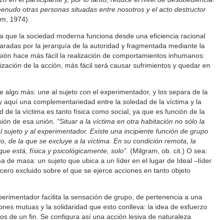
nudo otras personas situadas entre nosotros y el acto destructor
am, 1974).
 que la sociedad moderna funciona desde una eficiencia racional
paradas por la jerarquía de la autoridad y fragmentada mediante la
visión hace más fácil la realización de comportamientos inhumanos:
zación de la acción, más fácil será causar sufrimientos y quedar en
 algo más: une al sujeto con el experimentador, y los separa de la
ay aquí una complementariedad entre la soledad de la víctima y la
 de la víctima es tanto física como social, ya que es función de la
sión de esa unión.
“Situar a la víctima en otra habitación no sólo la
al sujeto y al experimentador. Existe una incipiente función de grupo
to, de la que se excluye a la víctima. En su condición remota, la
ue está, física y psicológicamente, solo”.
(Milgram, ob. cit.) O sea:
 de masa: un sujeto que ubica a un líder en el lugar de Ideal –líder
ercero excluido sobre el que se ejerce acciones en tanto objeto
perimentador facilita la sensación de grupo, de pertenencia a una
nes mutuas y la solidaridad que esto conlleva: la idea de esfuerzo
s de un fin. Se configura así una acción lesiva de naturaleza