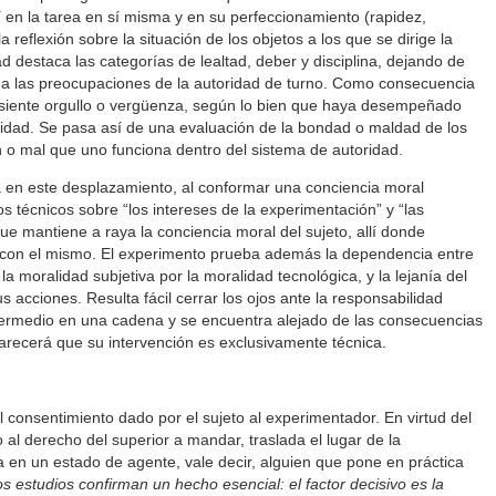
 en la tarea en sí misma y en su perfeccionamiento (rapidez,
la reflexión sobre la situación de los objetos a los que se dirige la
ad destaca las categorías de lealtad, deber y disciplina, dejando de
s a las preocupaciones de la autoridad de turno. Como consecuencia
 siente orgullo o vergüenza, según lo bien que haya desempeñado
oridad. Se pasa así de una evaluación de la bondad o maldad de los
n o mal que uno funciona dentro del sistema de autoridad.
 en este desplazamiento, al conformar una conciencia moral
 técnicos sobre “los intereses de la experimentación” y “las
e mantiene a raya la conciencia moral del sujeto, allí donde
o con el mismo. El experimento prueba además la dependencia entre
 la moralidad subjetiva por la moralidad tecnológica, y la lejanía del
us acciones. Resulta fácil cerrar los ojos ante la responsabilidad
termedio en una cadena y se encuentra alejado de las consecuencias
e parecerá que su intervención es exclusivamente técnica.
l consentimiento dado por el sujeto al experimentador. En virtud del
 al derecho del superior a mandar, traslada el lugar de la
úa en un estado de agente, vale decir, alguien que pone en práctica
os estudios confirman un hecho esencial: el factor decisivo es la