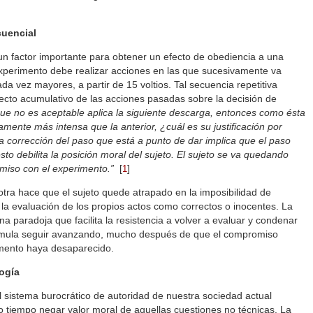
cuencial
 un factor importante para obtener un efecto de obediencia a una
experimento debe realizar acciones en las que sucesivamente va
da vez mayores, a partir de 15 voltios. Tal secuencia repetitiva
fecto acumulativo de las acciones pasadas sobre la decisión de
 que no es aceptable aplica la siguiente descarga, entonces como ésta
ramente más intensa que la anterior, ¿cuál es su justificación por
la corrección del paso que está a punto de dar implica que el paso
sto debilita la posición moral del sujeto. El sujeto se va quedando
miso con el experimento.”
[
]
1
otra hace que el sujeto quede atrapado en la imposibilidad de
 la evaluación de los propios actos como correctos o inocentes. La
na paradoja que facilita la resistencia a volver a evaluar y condenar
stimula seguir avanzando, mucho después de que el compromiso
rimento haya desaparecido.
logía
sistema burocrático de autoridad de nuestra sociedad actual
mo tiempo negar valor moral de aquellas cuestiones no técnicas. La