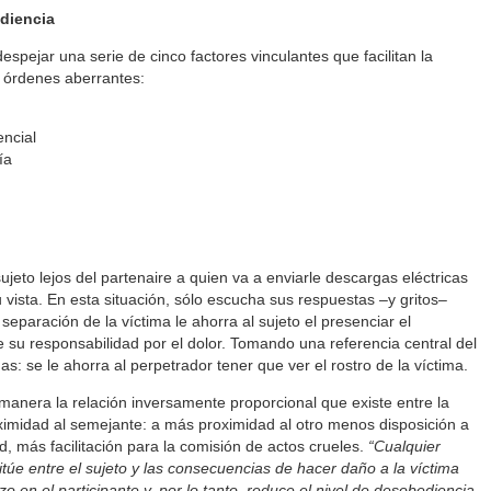
ediencia
spejar una serie de cinco factores vinculantes que facilitan la
 órdenes aberrantes:
encial
ía
jeto lejos del partenaire a quien va a enviarle descargas eléctricas
vista. En esta situación, sólo escucha sus respuestas –y gritos–
separación de la víctima le ahorra al sujeto el presenciar el
e su responsabilidad por el dolor. Tomando una referencia central del
 se le ahorra al perpetrador tener que ver el rostro de la víctima.
manera la relación inversamente proporcional que existe entre la
oximidad al semejante: a más proximidad al otro menos disposición a
, más facilitación para la comisión de actos crueles.
“Cualquier
túe entre el sujeto y las consecuencias de hacer daño a la víctima
 en el participante y, por lo tanto, reduce el nivel de desobediencia.