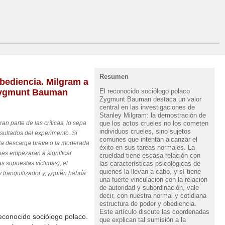
Resumen
bediencia. Milgram a
El reconocido sociólogo polaco
 Zygmunt Bauman
Zygmunt Bauman destaca un valor
central en las investigaciones de
Stanley Milgram: la demostración de
que los actos crueles no los cometen
n parte de las críticas, lo sepa
individuos crueles, sino sujetos
esultados del experimento. Si
comunes que intentan alcanzar el
s la descarga breve o la moderada
éxito en sus tareas normales. La
nes empezaran a significar
crueldad tiene escasa relación con
las características psicológicas de
as supuestas víctimas), el
quienes la llevan a cabo, y sí tiene
tranquilizador y, ¿quién habría
una fuerte vinculación con la relación
de autoridad y subordinación, vale
decir, con nuestra normal y cotidiana
estructura de poder y obediencia.
Este artículo discute las coordenadas
conocido sociólogo polaco.
que explican tal sumisión a la