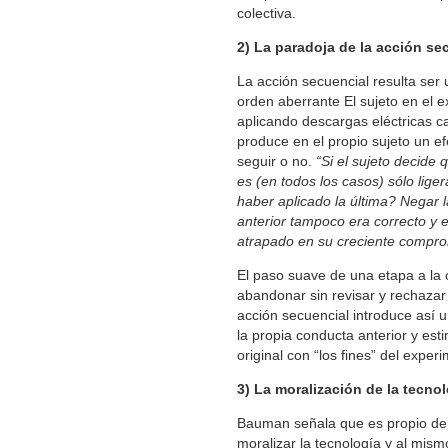
colectiva.
2) La paradoja de la acción se
La acción secuencial resulta ser
orden aberrante El sujeto en el 
aplicando descargas eléctricas ca
produce en el propio sujeto un e
seguir o no.
“Si el sujeto decide
es (en todos los casos) sólo lige
haber aplicado la última? Negar 
anterior tampoco era correcto y e
atrapado en su creciente compro
El paso suave de una etapa a la 
abandonar sin revisar y rechazar
acción secuencial introduce así u
la propia conducta anterior y e
original con “los fines” del expe
3) La moralización de la tecno
Bauman señala que es propio del 
moralizar la tecnología y al mis