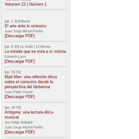
Volumen 22 | Número 1
[pp. 1-3] Editorial
El arte ante lo siniestro
Juan Jorge Michel Fariña
[Descargar PDF]
[pp. 5-23] La Jetée | 12 Monos
La mirada que se mira a sí misma
Eduardo Laso
[Descargar PDF]
[pp. 25-31]
Mad Men: una reflexión ética
sobre el consumo desde la
perspectiva del fantasma
Juan Pablo Duarte
[Descargar PDF]
[pp. 33-43]
Antigone: una lectura ético-
musical
Jan Helge Solbakk
Juan Jorge Michel Fariña
[Descargar PDF]