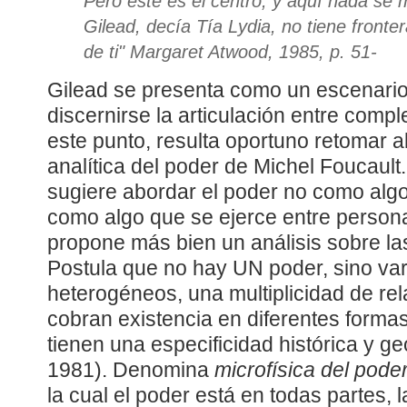
Pero éste es el centro, y aquí nada se
Gilead, decía Tía Lydia, no tiene fronte
de ti
" Margaret Atwood, 1985, p. 51-
Gilead se presenta como un escenari
discernirse la articulación entre comp
este punto, resulta oportuno retomar a
analítica del poder de Michel Foucault. 
sugiere abordar el poder no como alg
como algo que se ejerce entre persona
propone más bien un análisis sobre l
Postula que no hay UN poder, sino va
heterogéneos, una multiplicidad de re
cobran existencia en diferentes formas
tienen una especificidad histórica y ge
1981). Denomina
microfísica del pode
la cual el poder está en todas partes, 