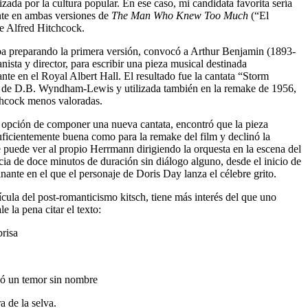
lizada por la cultura popular. En ese caso, mi candidata favorita sería
nte en ambas versiones de
The Man Who Knew Too Much
(“El
e Alfred Hitchcock.
a preparando la primera versión, convocó a Arthur Benjamin (1893-
nista y director, para escribir una pieza musical destinada
nte en el Royal Albert Hall. El resultado fue la cantata “Storm
 de D.B. Wyndham-Lewis y utilizada también en la remake de 1956,
chcock menos valoradas.
 opción de componer una nueva cantata, encontró que la pieza
ficientemente buena como para la remake del film y declinó la
e puede ver al propio Herrmann dirigiendo la orquesta en la escena del
ia de doce minutos de duración sin diálogo alguno, desde el inicio de
nante en el que el personaje de Doris Day lanza el célebre grito.
dícula del post-romanticismo kitsch, tiene más interés del que uno
e la pena citar el texto:
brisa
ayó un temor sin nombre
a de la selva.