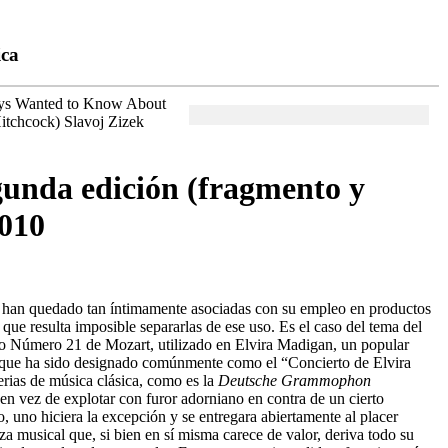
ica
ays Wanted to Know About
itchcock) Slavoj Zizek
gunda edición (fragmento y
2010
a han quedado tan íntimamente asociadas con su empleo en productos
 que resulta imposible separarlas de ese uso. Es el caso del tema del
o Número 21 de Mozart, utilizado en Elvira Madigan, un popular
 que ha sido designado comúnmente como el “Concierto de Elvira
erias de música clásica, como es la
Deutsche Grammophon
, en vez de explotar con furor adorniano en contra de un cierto
, uno hiciera la excepción y se entregara abiertamente al placer
za musical que, si bien en sí misma carece de valor, deriva todo su