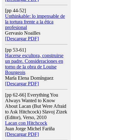
[pp 44-52]
Unthinkable: lo impensable de
la tortura frente a la ética
profesional
Gervasio Noailles
[Descargar PDF]
[pp 53-61]
Hacerse escultora, construirse
un padre. Consideraciones en
torno de la obra de Louise
Bourgeois
María Elena Domínguez
[Descargar PDF]
[pp 62-66] Everything You
Always Wanted to Know
About Lacan (But Were Afraid
to Ask Hitchcock) Slavoj Zizek
(Editor), Verso, 2010
Lacan con Hitchcock
Juan Jorge Michel Fariña
[Descargar PDF]