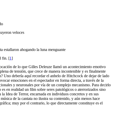
do
huyeron veloces
ta estallaron ahogando la luna menguante
 fin.
[
1
]
ocación de lo que Gilles Deleuze llamó un acontecimiento emotivo
 plena de tensión, que crece de manera incontenible y es finalmente
n? Uno debería aquí recordar el anhelo de Hitchcock de dejar de lado
ovocar emociones en el espectador en forma directa, a través de la
ionales y neuronales por vía de un complejo mecanismo. Para decirlo
 es en realidad un film sobre seres patológicos o aterrorizados sino
a la Idea de Terror, encarnada en individuos concretos y en sus
música de la cantata no ilustra su contenido, y aún menos hace
gráfica; muy por el contrario, lo que directamente constituye es el