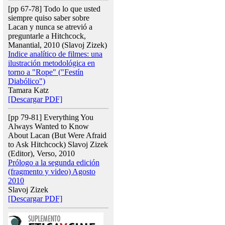
[pp 67-78] Todo lo que usted
siempre quiso saber sobre
Lacan y nunca se atrevió a
preguntarle a Hitchcock,
Manantial, 2010 (Slavoj Zizek)
Indice analítico de filmes: una
ilustración metodológica en
torno a "Rope" ("Festín
Diabólico")
Tamara Katz
[Descargar PDF]
[pp 79-81] Everything You
Always Wanted to Know
About Lacan (But Were Afraid
to Ask Hitchcock) Slavoj Zizek
(Editor), Verso, 2010
Prólogo a la segunda edición
(fragmento y video) Agosto
2010
Slavoj Zizek
[Descargar PDF]