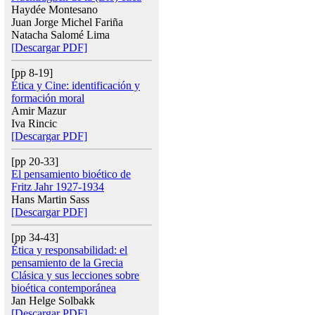
Haydée Montesano
Juan Jorge Michel Fariña
Natacha Salomé Lima
[Descargar PDF]
[pp 8-19]
Ética y Cine: identificación y
formación moral
Amir Mazur
Iva Rincic
[Descargar PDF]
[pp 20-33]
El pensamiento bioético de
Fritz Jahr 1927-1934
Hans Martin Sass
[Descargar PDF]
[pp 34-43]
Ética y responsabilidad: el
pensamiento de la Grecia
Clásica y sus lecciones sobre
bioética contemporánea
Jan Helge Solbakk
[Descargar PDF]