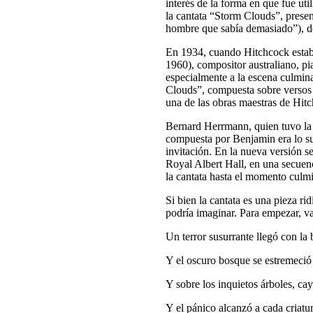
interés de la forma en que fue uti
la cantata “Storm Clouds”, prese
hombre que sabía demasiado”), d
En 1934, cuando Hitchcock estab
1960), compositor australiano, pia
especialmente a la escena culmina
Clouds”, compuesta sobre versos
una de las obras maestras de Hit
Bernard Herrmann, quien tuvo la
compuesta por Benjamin era lo su
invitación. En la nueva versión s
Royal Albert Hall, en una secuenc
la cantata hasta el momento culmi
Si bien la cantata es una pieza ri
podría imaginar. Para empezar, val
Un terror susurrante llegó con la 
Y el oscuro bosque se estremeció
Y sobre los inquietos árboles, c
Y el pánico alcanzó a cada criatur