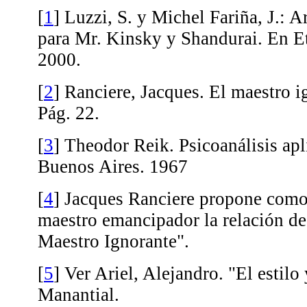
[
1
]
Luzzi, S. y Michel Fariña, J.: A
para Mr. Kinsky y Shandurai. En E
2000.
[
2
]
Ranciere, Jacques. El maestro i
Pág. 22.
[
3
]
Theodor Reik. Psicoanálisis ap
Buenos Aires. 1967
[
4
]
Jacques Ranciere propone como
maestro emancipador la relación de
Maestro Ignorante".
[
5
]
Ver Ariel, Alejandro. "El estilo 
Manantial.