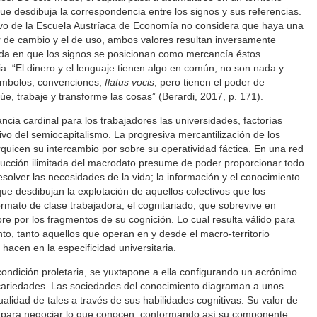
que desdibuja la correspondencia entre los signos y sus referencias.
tivo de la Escuela Austríaca de Economía no considera que haya una
or de cambio y el de uso, ambos valores resultan inversamente
ida en que los signos se posicionan como mercancía éstos
ria. “El dinero y el lenguaje tienen algo en común; no son nada y
ímbolos, convenciones,
flatus vocis
, pero tienen el poder de
úe, trabaje y transforme las cosas” (Berardi, 2017, p. 171).
cia cardinal para los trabajadores las universidades, factorías
ivo del semiocapitalismo. La progresiva mercantilización de los
rquicen su intercambio por sobre su operatividad fáctica. En una red
roducción ilimitada del macrodato presume de poder proporcionar todo
solver las necesidades de la vida; la información y el conocimiento
que desdibujan la explotación de aquellos colectivos que los
rmato de clase trabajadora, el cognitariado, que sobrevive en
re por los fragmentos de su cognición. Lo cual resulta válido para
to, tanto aquellos que operan en y desde el macro-territorio
hacen en la especificidad universitaria.
 condición proletaria, se yuxtapone a ella configurando un acrónimo
ecariedades. Las sociedades del conocimiento diagraman a unos
lidad de tales a través de sus habilidades cognitivas. Su valor de
a para negociar lo que conocen, conformando así su componente