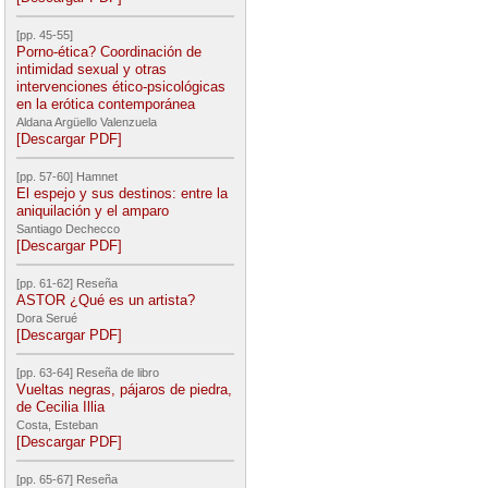
[pp. 45-55]
Porno-ética? Coordinación de
intimidad sexual y otras
intervenciones ético-psicológicas
en la erótica contemporánea
Aldana Argüello Valenzuela
[Descargar PDF]
[pp. 57-60] Hamnet
El espejo y sus destinos: entre la
aniquilación y el amparo
Santiago Dechecco
[Descargar PDF]
[pp. 61-62] Reseña
ASTOR ¿Qué es un artista?
Dora Serué
[Descargar PDF]
[pp. 63-64] Reseña de libro
Vueltas negras, pájaros de piedra,
de Cecilia Illia
Costa, Esteban
[Descargar PDF]
[pp. 65-67] Reseña