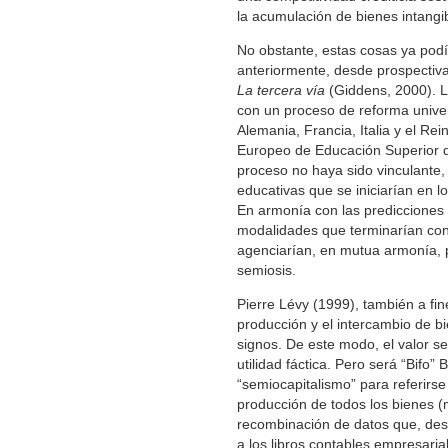
la acumulación de bienes intangi
No obstante, estas cosas ya podí
anteriormente, desde prospectiv
La tercera vía
(Giddens, 2000). La
con un proceso de reforma univers
Alemania, Francia, Italia y el R
Europeo de Educación Superior q
proceso no haya sido vinculante, 
educativas que se iniciarían en 
En armonía con las predicciones
modalidades que terminarían cons
agenciarían, en mutua armonía, 
semiosis.
Pierre Lévy (1999), también a fin
producción y el intercambio de b
signos. De este modo, el valor se
utilidad fáctica. Pero será “Bifo
“semiocapitalismo” para referirse 
producción de todos los bienes (
recombinación de datos que, desd
a los libros contables empresaria