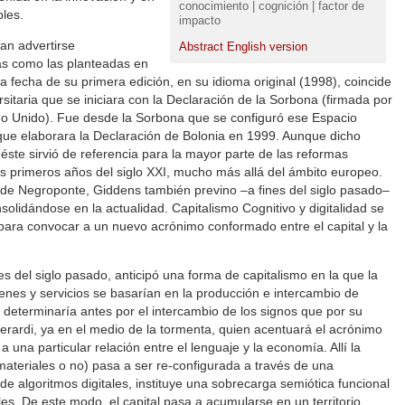
conocimiento | cognición | factor de
bles.
impacto
an advertirse
Abstract English version
as como las planteadas en
 fecha de su primera edición, en su idioma original (1998), coincide
itaria que se iniciara con la Declaración de la Sorbona (firmada por
eino Unido). Fue desde la Sorbona que se configuró ese Espacio
ue elaborara la Declaración de Bolonia en 1999. Aunque dicho
éste sirvió de referencia para la mayor parte de las reformas
los primeros años del siglo XXI, mucho más allá del ámbito europeo.
 de Negroponte, Giddens también previno –a fines del siglo pasado–
olidándose en la actualidad. Capitalismo Cognitivo y digitalidad se
para convocar a un nuevo acrónimo conformado entre el capital y la
es del siglo pasado, anticipó una forma de capitalismo en la que la
ienes y servicios se basarían en la producción e intercambio de
 determinaría antes por el intercambio de los signos que por su
” Berardi, ya en el medio de la tormenta, quien acentuará el acrónimo
a una particular relación entre el lenguaje y la economía. Allí la
materiales o no) pasa a ser re-configurada a través de una
e algoritmos digitales, instituye una sobrecarga semiótica funcional
les. De este modo, el capital pasa a acumularse en un territorio