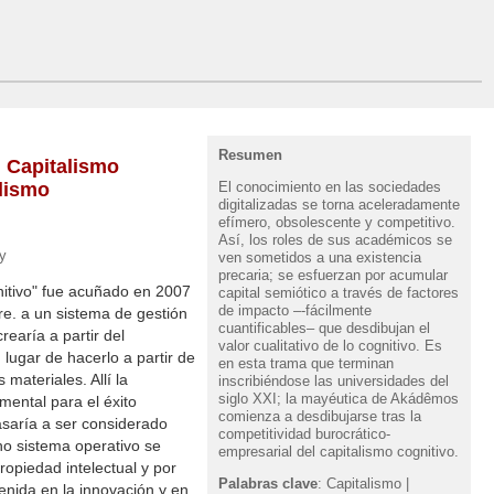
Resumen
; Capitalismo
El conocimiento en las sociedades
lismo
digitalizadas se torna aceleradamente
efímero, obsolescente y competitivo.
Así, los roles de sus académicos se
y
ven sometidos a una existencia
precaria; se esfuerzan por acumular
nitivo" fue acuñado en 2007
capital semiótico a través de factores
de impacto –-fácilmente
re. a un sistema de gestión
cuantificables– que desdibujan el
rearía a partir del
valor cualitativo de lo cognitivo. Es
 lugar de hacerlo a partir de
en esta trama que terminan
 materiales. Allí la
inscribiéndose las universidades del
siglo XXI; la mayéutica de Akádêmos
mental para el éxito
comienza a desdibujarse tras la
asaría a ser considerado
competitividad burocrático-
ho sistema operativo se
empresarial del capitalismo cognitivo.
propiedad intelectual y por
Palabras clave
: Capitalismo |
tenida en la innovación y en