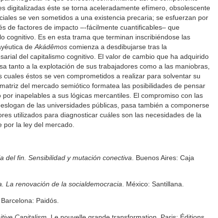
es digitalizadas éste se torna aceleradamente efímero, obsolescente
anciales se ven sometidos a una existencia precaria; se esfuerzan por
és de factores de impacto –-fácilmente cuantificables– que
e lo cognitivo. Es en esta trama que terminan inscribiéndose las
mayéutica de
Akádêmos
comienza a desdibujarse tras la
arial del capitalismo cognitivo. El valor de cambio que ha adquirido
lsa tanto a la explotación de sus trabajadores como a las maniobras,
 cuales éstos se ven comprometidos a realizar para solventar su
 matriz del mercado semiótico formatea las posibilidades de pensar
o por inapelables a sus lógicas mercantiles. El compromiso con las
l eslogan de las universidades públicas, pasa también a componerse
ores utilizados para diagnosticar cuáles son las necesidades de la
 por la ley del mercado.
del fin. Sensibilidad y mutación conectiva
. Buenos Aires: Caja
a. La renovación de la socialdemocracia
. México: Santillana.
Barcelona: Paidós.
tive Capitalism
. Le nouvelle grande transformation. Paris: Éditions