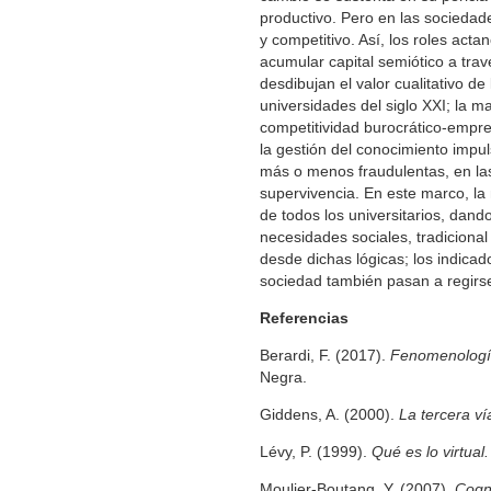
productivo. Pero en las sociedad
y competitivo. Así, los roles act
acumular capital semiótico a trav
desdibujan el valor cualitativo d
universidades del siglo XXI; la 
competitividad burocrático-empres
la gestión del conocimiento impu
más o menos fraudulentas, en las
supervivencia. En este marco, la
de todos los universitarios, dand
necesidades sociales, tradiciona
desde dichas lógicas; los indicad
sociedad también pasan a regirse
Referencias
Berardi, F. (2017).
Fenomenología 
Negra.
Giddens, A. (2000).
La tercera ví
Lévy, P. (1999).
Qué es lo virtual.
Moulier-Boutang, Y. (2007).
Cogni