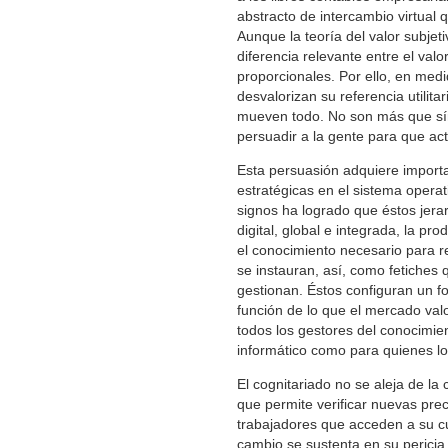
abstracto de intercambio virtual 
Aunque la teoría del valor subje
diferencia relevante entre el val
proporcionales. Por ello, en med
desvalorizan su referencia utilita
mueven todo. No son más que s
persuadir a la gente para que act
Esta persuasión adquiere importan
estratégicas en el sistema operat
signos ha logrado que éstos jera
digital, global e integrada, la p
el conocimiento necesario para re
se instauran, así, como fetiches 
gestionan. Éstos configuran un fo
función de lo que el mercado valo
todos los gestores del conocimien
informático como para quienes lo 
El cognitariado no se aleja de la
que permite verificar nuevas pr
trabajadores que acceden a su cua
cambio se sustenta en su perici