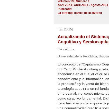
Volumen 19 | Número 1
Abril 2023 | Abril 2023 - Agosto 2023
Publicado:
La otredad: claves de lo diverso
[pp. 23-25]
Actualizando el Sistema
Cognitivo y Semiocapita
Gabriel Eira
Universidad de la República, Urugua
El concepto de "Capitalismo Cog
por Yann Moulier-Boutang y refie
económica en el cual el valor se c
conocimiento y la información, en
la producción y la venta de bienes
tecnología adquiriría un rol funda
empresarial, y el conocimiento p
como su activo fundamental. Dic
caracterizaría por jerarquizar la 
una competitividad crediticia sos