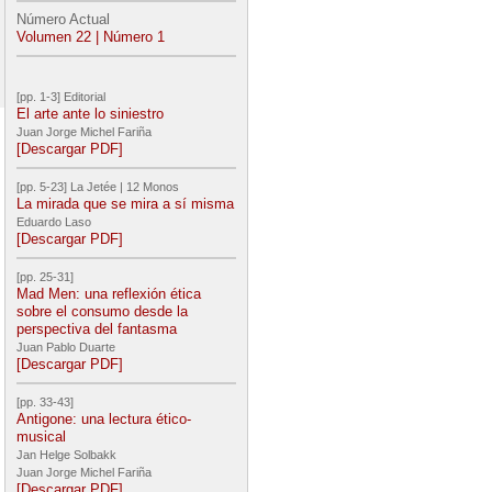
Número Actual
Volumen 22 | Número 1
[pp. 1-3] Editorial
El arte ante lo siniestro
Juan Jorge Michel Fariña
[Descargar PDF]
[pp. 5-23] La Jetée | 12 Monos
La mirada que se mira a sí misma
Eduardo Laso
[Descargar PDF]
[pp. 25-31]
Mad Men: una reflexión ética
sobre el consumo desde la
perspectiva del fantasma
Juan Pablo Duarte
[Descargar PDF]
[pp. 33-43]
Antigone: una lectura ético-
musical
Jan Helge Solbakk
Juan Jorge Michel Fariña
[Descargar PDF]