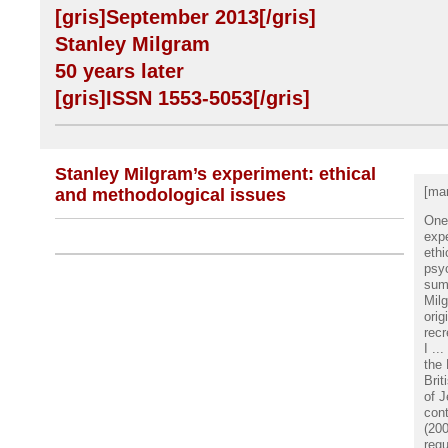
[gris]September 2013[/gris]
Stanley Milgram
50 years later
[gris]ISSN 1553-5053[/gris]
Stanley Milgram’s experiment: ethical
[ma
and methodological issues
One
expe
ethi
psyc
sum
Milg
orig
recr
I ..
the 
Brit
of J
cont
(200
regu