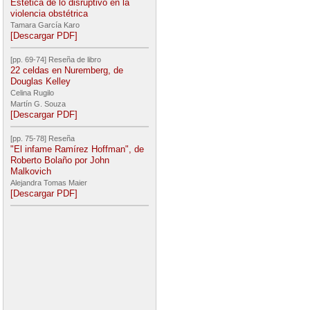
Estética de lo disruptivo en la
violencia obstétrica
Tamara García Karo
[Descargar PDF]
[pp. 69-74] Reseña de libro
22 celdas en Nuremberg, de
Douglas Kelley
Celina Rugilo
Martín G. Souza
[Descargar PDF]
[pp. 75-78] Reseña
"El infame Ramírez Hoffman", de
Roberto Bolaño por John
Malkovich
Alejandra Tomas Maier
[Descargar PDF]