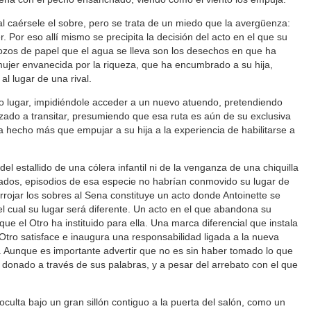
al caérsele el sobre, pero se trata de un miedo que la avergüenza:
. Por eso allí mismo se precipita la decisión del acto en el que su
ozos de papel que el agua se lleva son los desechos en que ha
jer envanecida por la riqueza, que ha encumbrado a su hija,
al lugar de una rival.
o lugar, impidiéndole acceder a un nuevo atuendo, pretendiendo
ado a transitar, presumiendo que esa ruta es aún de su exclusiva
 hecho más que empujar a su hija a la experiencia de habilitarse a
 del estallido de una cólera infantil ni de la venganza de una chiquilla
dos, episodios de esa especie no habrían conmovido su lugar de
 arrojar los sobres al Sena constituye un acto donde Antoinette se
el cual su lugar será diferente. Un acto en el que abandona su
que el Otro ha instituido para ella. Una marca diferencial que instala
Otro satisface e inaugura una responsabilidad ligada a la nueva
. Aunque es importante advertir que no es sin haber tomado lo que
a donado a través de sus palabras, y a pesar del arrebato con el que
 oculta bajo un gran sillón contiguo a la puerta del salón, como un