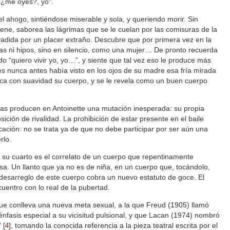
 ¿me oyes?, yo”.
el ahogo, sintiéndose miserable y sola, y queriendo morir. Sin
ne, saborea las lágrimas que se le cuelan por las comisuras de la
adida por un placer extraño. Descubre que por primera vez en la
as ni hipos, sino en silencio, como una mujer… De pronto recuerda
o “quiero vivir yo, yo…”, y siente que tal vez eso le produce más
 nunca antes había visto en los ojos de su madre esa fría mirada
toca con suavidad su cuerpo, y se le revela como un buen cuerpo
ras producen en Antoinette una mutación inesperada: su propia
ción de rivalidad. La prohibición de estar presente en el baile
cación: no se trata ya de que no debe participar por ser aún una
rlo.
e su cuarto es el correlato de un cuerpo que repentinamente
a. Un llanto que ya no es de niña, en un cuerpo que, tocándolo,
desarreglo de este cuerpo cobra un nuevo estatuto de goce. El
uentro con lo real de la pubertad.
ue conlleva una nueva meta sexual, a la que Freud (1905) llamó
nfasis especial a su vicisitud pulsional, y que Lacan (1974) nombró
”
[
]
, tomando la conocida referencia a la pieza teatral escrita por el
4