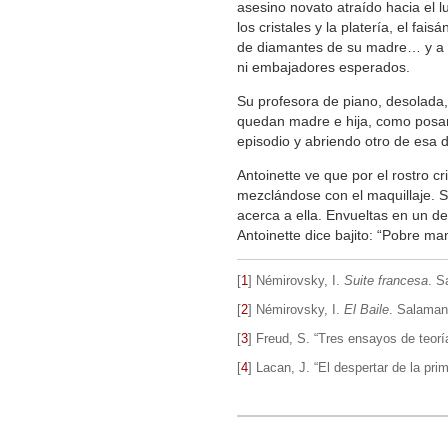
asesino novato atraído hacia el 
los cristales y la platería, el fai
de diamantes de su madre… y a la
ni embajadores esperados.
Su profesora de piano, desolada,
quedan madre e hija, como posan
episodio y abriendo otro de esa 
Antoinette ve que por el rostro 
mezclándose con el maquillaje. Si
acerca a ella. Envueltas en un de
Antoinette dice bajito: “Pobre 
[
1
]
Némirovsky, I.
Suite francesa
. S
[
2
]
Némirovsky, I.
El Baile
. Salaman
[
3
]
Freud, S. “Tres ensayos de teorí
[
4
]
Lacan, J. “El despertar de la pri