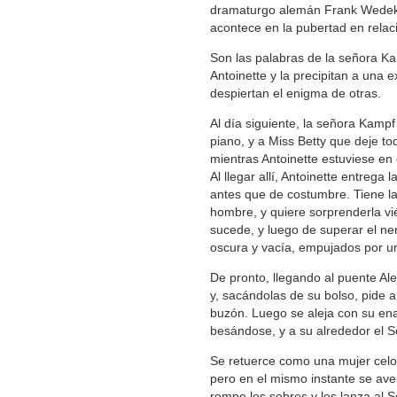
dramaturgo alemán Frank Wedek
acontece en la pubertad en relaci
Son las palabras de la señora Ka
Antoinette y la precipitan a una 
despiertan el enigma de otras.
Al día siguiente, la señora Kampf
piano, y a Miss Betty que deje to
mientras Antoinette estuviese en 
Al llegar allí, Antoinette entrega 
antes que de costumbre. Tiene l
hombre, y quiere sorprenderla vi
sucede, y luego de superar el ne
oscura y vacía, empujados por un 
De pronto, llegando al puente Ale
y, sacándolas de su bolso, pide a 
buzón. Luego se aleja con su en
besándose, y a su alrededor el Se
Se retuerce como una mujer celos
pero en el mismo instante se ave
rompe los sobres y los lanza al 