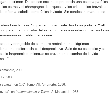
lugar del crimen. Desde ese escondite presencia una escena patética:
sán, las ostras y el champagne, la orquesta y los criados, los brazaletes
 señorita Isabelle como única invitada. Sin condes, ni marqueses,
 abandona la casa. Su padre, furioso, sale dando un portazo. Y allí
do para una fotografía del estrago que es esa relación, cerrando un
desarmonía incurable que las une.
crispado y enrojecido de su madre resbalan unas lágrimas
ente una indiferencia casi despreciativa. Sale de su escondite y se
stello inaprensible, mientras se cruzan en el camino de la vida,
mamá…”
alamandra, 2005.
dra, 2006.
a sexual”, en
O.C.
Tomo VII. Amorrortu, 1986.
mavera”, en
Intervenciones y Textos 2
. Manantial, 1988.