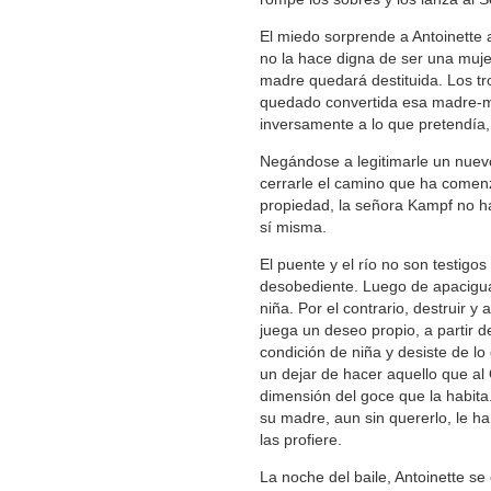
El miedo sorprende a Antoinette 
no la hace digna de ser una mujer
madre quedará destituida. Los tr
quedado convertida esa madre-mu
inversamente a lo que pretendía, 
Negándose a legitimarle un nuev
cerrarle el camino que ha comenz
propiedad, la señora Kampf no ha
sí misma.
El puente y el río no son testigos
desobediente. Luego de apacigua
niña. Por el contrario, destruir y
juega un deseo propio, a partir d
condición de niña y desiste de lo 
un dejar de hacer aquello que al 
dimensión del goce que la habita
su madre, aun sin quererlo, le h
las profiere.
La noche del baile, Antoinette se