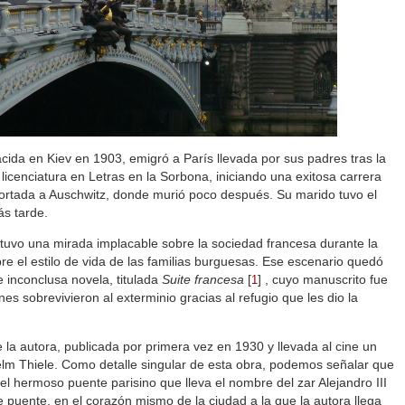
cida en Kiev en 1903, emigró a París llevada por sus padres tras la
 licenciatura en Letras en la Sorbona, iniciando una exitosa carrera
deportada a Auschwitz, donde murió poco después. Su marido tuvo el
s tarde.
uvo una mirada implacable sobre la sociedad francesa durante la
re el estilo de vida de las familias burguesas. Ese escenario quedó
e inconclusa novela, titulada
Suite francesa
[
]
, cuyo manuscrito fue
1
es sobrevivieron al exterminio gracias al refugio que les dio la
 la autora, publicada por primera vez en 1930 y llevada al cine un
elm Thiele. Como detalle singular de esta obra, podemos señalar que
 el hermoso puente parisino que lleva el nombre del zar Alejandro III
 puente, en el corazón mismo de la ciudad a la que la autora llega