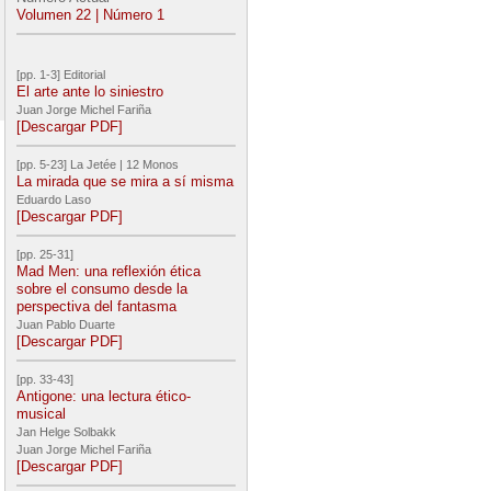
Volumen 22 | Número 1
[pp. 1-3] Editorial
El arte ante lo siniestro
Juan Jorge Michel Fariña
[Descargar PDF]
[pp. 5-23] La Jetée | 12 Monos
La mirada que se mira a sí misma
Eduardo Laso
[Descargar PDF]
[pp. 25-31]
Mad Men: una reflexión ética
sobre el consumo desde la
perspectiva del fantasma
Juan Pablo Duarte
[Descargar PDF]
[pp. 33-43]
Antigone: una lectura ético-
musical
Jan Helge Solbakk
Juan Jorge Michel Fariña
[Descargar PDF]