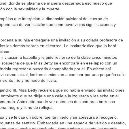
ind, donde se plasma de manera descarnada eso nuevo que
ón con la sexualidad y la muerte.
mpf las que interpelan la dimensión pulsional del cuerpo de
experiencia de verificación que conmueve viejas significaciones y
 ordena a su hija entregarle una invitación a su odiada profesora de
dos los demás sobres en el correo. La institutriz dice que lo hará
clase.
la invitación a Isabelle y le pide retirarse de la clase cinco minutos
a sospecha de que Miss Betty se encontrará en ese lapso con un
éndola regresar a buscarla acompañada por él. En efecto así
rviosismo inicial, los tres comienzan a caminar por una pequeña calle
viento frío y húmedo de lluvia.
jandro III, Miss Betty recuerda que no había enviado las invitaciones
Antoinette que se dirija a una calle a la izquierda y las eche en el
amorado. Antoinette puede ver entonces dos sombras borrosas
na, negro y lleno de reflejos.
a y se le cae un sobre. Siente miedo y se apresura a recogerlo,
rgüenza de sentirlo. Embargada en una especie de vértigo y desafío,
Sena con el pecho ensanchado, viendo cómo el viento los empuja.