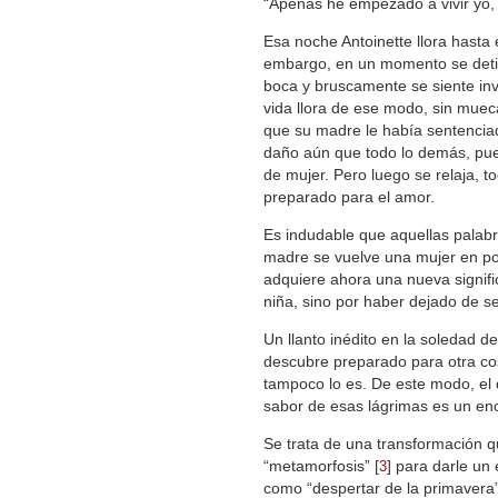
“Apenas he empezado a vivir yo,
Esa noche Antoinette llora hasta 
embargo, en un momento se detie
boca y bruscamente se siente inv
vida llora de ese modo, sin muec
que su madre le había sentenciad
daño aún que todo lo demás, pues
de mujer. Pero luego se relaja, 
preparado para el amor.
Es indudable que aquellas palab
madre se vuelve una mujer en posi
adquiere ahora una nueva signifi
niña, sino por haber dejado de se
Un llanto inédito en la soledad d
descubre preparado para otra cos
tampoco lo es. De este modo, el 
sabor de esas lágrimas es un enc
Se trata de una transformación q
“metamorfosis”
[
]
para darle un é
3
como “despertar de la primavera