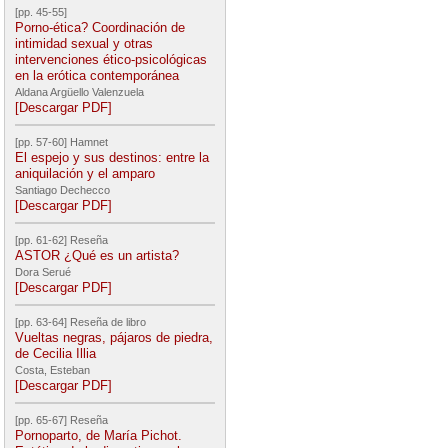
[pp. 45-55]
Porno-ética? Coordinación de
intimidad sexual y otras
intervenciones ético-psicológicas
en la erótica contemporánea
Aldana Argüello Valenzuela
[Descargar PDF]
[pp. 57-60] Hamnet
El espejo y sus destinos: entre la
aniquilación y el amparo
Santiago Dechecco
[Descargar PDF]
[pp. 61-62] Reseña
ASTOR ¿Qué es un artista?
Dora Serué
[Descargar PDF]
[pp. 63-64] Reseña de libro
Vueltas negras, pájaros de piedra,
de Cecilia Illia
Costa, Esteban
[Descargar PDF]
[pp. 65-67] Reseña
Pornoparto, de María Pichot.