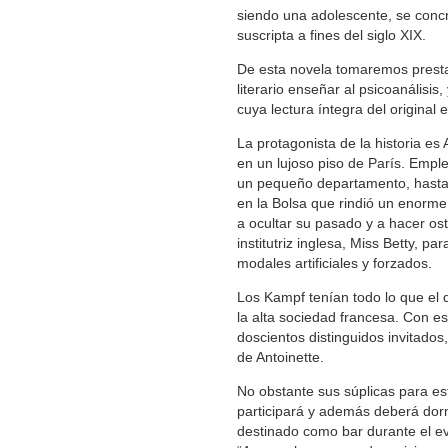
siendo una adolescente, se concr
suscripta a fines del siglo XIX.
De esta novela tomaremos presta
literario enseñar al psicoanálisi
cuya lectura íntegra del original e
La protagonista de la historia es
en un lujoso piso de París. Emp
un pequeño departamento, hasta 
en la Bolsa que rindió un enorm
a ocultar su pasado y a hacer os
institutriz inglesa, Miss Betty, p
modales artificiales y forzados.
Los Kampf tenían todo lo que el
la alta sociedad francesa. Con e
doscientos distinguidos invitados,
de Antoinette.
No obstante sus súplicas para est
participará y además deberá dorm
destinado como bar durante el e