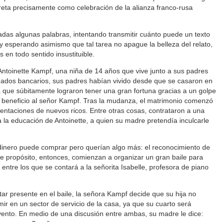
eta precisamente como celebración de la alianza franco-rusa
das algunas palabras, intentando transmitir cuánto puede un texto
s, y esperando asimismo que tal tarea no apague la belleza del relato,
s en todo sentido insustituible.
 Antoinette Kampf, una niña de 14 años que vive junto a sus padres
leados bancarios, sus padres habían vivido desde que se casaron en
que súbitamente lograron tener una gran fortuna gracias a un golpe
e beneficio al señor Kampf. Tras la mudanza, el matrimonio comenzó
tentaciones de nuevos ricos. Entre otras cosas, contrataron a una
ara la educación de Antoinette, a quien su madre pretendía inculcarle
 dinero puede comprar pero querían algo más: el reconocimiento de
se propósito, entonces, comienzan a organizar un gran baile para
 entre los que se contará a la señorita Isabelle, profesora de piano
ar presente en el baile, la señora Kampf decide que su hija no
ir en un sector de servicio de la casa, ya que su cuarto será
vento. En medio de una discusión entre ambas, su madre le dice: