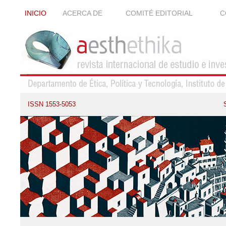
INICIO
ACERCA DE
COMITÉ EDITORIAL
C
ISSN 1553-5053