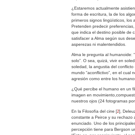
¿Estaremos actualmente asistiend
forma de escritura, la de los alg
primeros signos lingüísticos, los 
Pretenden predecir preferencias,
que indica el destino posible de
satisfacer a Alma según sus dese
asperezas ni malentendidos.
Alma le pregunta al humanoide: “
solo”. O sea, quizá, vivir en sole
soledad, la angustia del conflicto
mundo “aconflictivo”, en el cual
agresión como entre los humano
¿Qué percibe el humano en un fil
imagen en movimiento,compuesta 
nuestros ojos (24 fotogramas por 
En la Filosofía del cine
[
]
, Deleu
2
constante a Peirce y su rechazo a
enunciado. Uno de los principale
percepción tiene para Bergson u