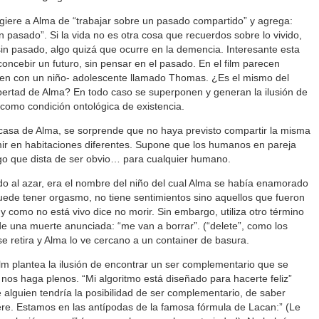
sugiere a Alma de “trabajar sobre un pasado compartido” y agrega:
n pasado”. Si la vida no es otra cosa que recuerdos sobre lo vivido,
sin pasado, algo quizá que ocurre en la demencia. Interesante esta
oncebir un futuro, sin pensar en el pasado. En el film parecen
den con un niño- adolescente llamado Thomas. ¿Es el mismo del
bertad de Alma? En todo caso se superponen y generan la ilusión de
 como condición ontológica de existencia.
casa de Alma, se sorprende que no haya previsto compartir la misma
ir en habitaciones diferentes. Supone que los humanos en pareja
 que dista de ser obvio… para cualquier humano.
o al azar, era el nombre del niño del cual Alma se había enamorado
ede tener orgasmo, no tiene sentimientos sino aquellos que fueron
 como no está vivo dice no morir. Sin embargo, utiliza otro término
de una muerte anunciada: “me van a borrar”. (“delete”, como los
 retira y Alma lo ve cercano a un container de basura.
ilm plantea la ilusión de encontrar un ser complementario que se
 nos haga plenos. “Mi algoritmo está diseñado para hacerte feliz”
 alguien tendría la posibilidad de ser complementario, de saber
ere. Estamos en las antípodas de la famosa fórmula de Lacan:” (Le