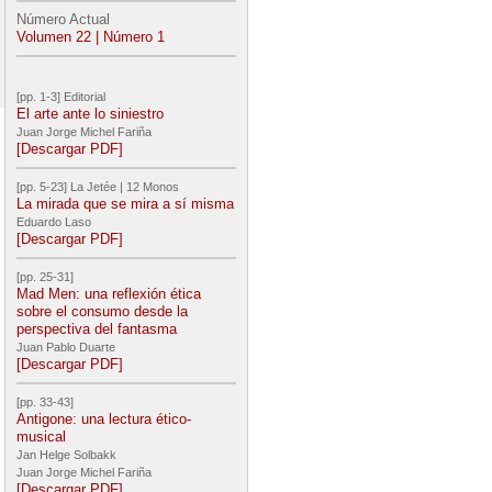
Número Actual
Volumen 22 | Número 1
[pp. 1-3] Editorial
El arte ante lo siniestro
Juan Jorge Michel Fariña
[Descargar PDF]
[pp. 5-23] La Jetée | 12 Monos
La mirada que se mira a sí misma
Eduardo Laso
[Descargar PDF]
[pp. 25-31]
Mad Men: una reflexión ética
sobre el consumo desde la
perspectiva del fantasma
Juan Pablo Duarte
[Descargar PDF]
[pp. 33-43]
Antigone: una lectura ético-
musical
Jan Helge Solbakk
Juan Jorge Michel Fariña
[Descargar PDF]