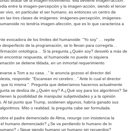
egundo avatar de la imagen-movimiento: ella deviene
imagen-acción
.
edia entre la imagen-percepción y la imagen-acción, siendo el tercer
ser vivo, en particular el ser humano, es entonces un centro de
sten las tres clases de imágenes: imágenes-percepción, imágenes-
humanoide no tendría imagen-afección, que es lo que caracteriza a
nte evocadora de los límites del humanoide: “Yo soy” … repite
desperfecto de la programación, se lo llevan para corregirla…
u afirmación ontológica… Si la pregunta ¿Quién soy? desveló a más de
sin encontrar respuesta, el humanoide no puede ni siquiera
amación se detiene tildada, en un inmortal requerimiento.
levarse a Tom a su casa…” le anuncia gozoso el director del
lesta, responde: “Escanean mi cerebro…” Ante lo cual el director
r que tú misma “. Pregunta que deberíamos hacernos actualmente
egunta se desliza de ¿Quién soy? A ¿Qué soy para los algoritmos? Se
tienen la posibilidad de manipular subjetividades y a la opinión
es. Al tal punto que Trump, sostienen algunos, habría ganado sus
algoritmos. Mito o realidad, la pregunta cabe ser formulada.
obre el padre demenciado de Alma, resurge con insistencia la
 el humano demenciado? ¿Se va perdiendo lo humano de lo
 humano? ¿Sigue siendo humano un humano sin recuerdos?