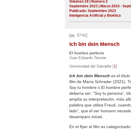
Volumen 19 | Número 2
Septiembre 2023 | Marzo 2024 - Sep
Publicado: Septiembre 2023
Inteligencia Artificial y Bioética
[pp. 57-61]
Ich bin dein Mensch
El hombre perfecto
Juan Eduardo Tesone
Universidad del Salvador
[
1
]
Ich bin dein Mensch
es el títul
film de María Schrader (2021). T
Soy tu hombre o El hombre perfect
debería ser: “Soy tu persona”, tít
amplía su interpretación, más all
palabra que utiliza Freud, cuando
lado”, que el ser humano necesit
desamparo inicial.
En el flyer el film es categorizad