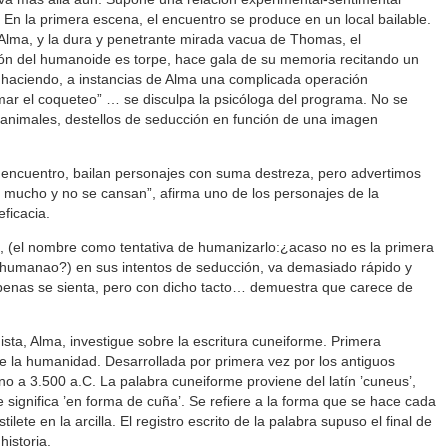
En la primera escena, el encuentro se produce en un local bailable.
 Alma, y la dura y penetrante mirada vacua de Thomas, el
n del humanoide es torpe, hace gala de su memoria recitando un
 haciendo, a instancias de Alma una complicada operación
amar el coqueteo” … se disculpa la psicóloga del programa. No se
os animales, destellos de seducción en función de una imagen
 encuentro, bailan personajes con suma destreza, pero advertimos
 mucho y no se cansan”, afirma uno de los personajes de la
eficacia.
, (el nombre como tentativa de humanizarlo:¿acaso no es la primera
r humanao?) en sus intentos de seducción, va demasiado rápido y
 penas se sienta, pero con dicho tacto… demuestra que carece de
ista, Alma, investigue sobre la escritura cuneiforme. Primera
a de la humanidad. Desarrollada por primera vez por los antiguos
 a 3.500 a.C. La palabra cuneiforme proviene del latín ’cuneus’,
e significa ’en forma de cuña’. Se refiere a la forma que se hace cada
lete en la arcilla. El registro escrito de la palabra supuso el final de
historia.