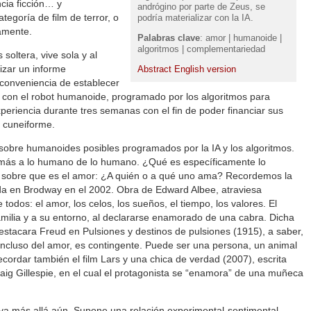
cia ficción… y
andrógino por parte de Zeus, se
ategoría de film de terror, o
podría materializar con la IA.
amente.
Palabras clave
: amor | humanoide |
algoritmos | complementariedad
soltera, vive sola y al
izar un informe
Abstract English version
nconveniencia de establecer
, con el robot humanoide, programado por los algoritmos para
experiencia durante tres semanas con el fin de poder financiar sus
a cuneiforme.
 sobre humanoides posibles programados por la IA y los algoritmos.
 más a lo humano de lo humano. ¿Qué es específicamente lo
obre que es el amor: ¿A quién o a qué uno ama? Recordemos la
da en Brodway en el 2002. Obra de Edward Albee, atraviesa
 todos: el amor, los celos, los sueños, el tiempo, los valores. El
amilia y a su entorno, al declararse enamorado de una cabra. Dicha
destacara Freud en Pulsiones y destinos de pulsiones (1915), a saber,
 incluso del amor, es contingente. Puede ser una persona, un animal
cordar también el film Lars y una chica de verdad (2007), escrita
raig Gillespie, en el cual el protagonista se “enamora” de una muñeca
m va más allá aún. Supone una relación experimental-sentimental