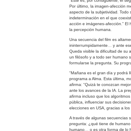
“Este es, por consiguiente, el s
Por último, la imagen-afección m
aspecto de la subjetividad. Todo 
indeterminación en el que coexi
acción e imágenes-afección.” El 
la percepción humana.
Una secuencia del film es altame
ininterrumpidamente… y ante ese 
Queda visible la dificultad de s
un filósofo y a todo ser humano 
formularse la pregunta. Su progr
“Mañana es el gran día y podrá l
programa a Alma. Esta última, mo
afirma: “Quizá te conozcan mejo
ante los avances de la IA. La pr
afirma incluso que los algoritmos 
pública, influenciar sus decision
elecciones en USA, gracias a los 
A través de algunas secuencias s
pregunta: ¿qué tiene de humano
humano… o es otra forma de lo