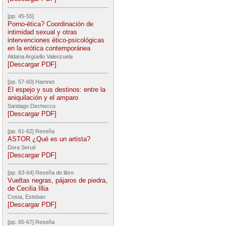
[pp. 45-55]
Porno-ética? Coordinación de
intimidad sexual y otras
intervenciones ético-psicológicas
en la erótica contemporánea
Aldana Argüello Valenzuela
[Descargar PDF]
[pp. 57-60] Hamnet
El espejo y sus destinos: entre la
aniquilación y el amparo
Santiago Dechecco
[Descargar PDF]
[pp. 61-62] Reseña
ASTOR ¿Qué es un artista?
Dora Serué
[Descargar PDF]
[pp. 63-64] Reseña de libro
Vueltas negras, pájaros de piedra,
de Cecilia Illia
Costa, Esteban
[Descargar PDF]
[pp. 65-67] Reseña