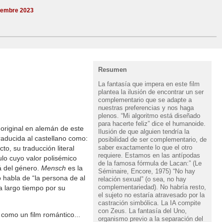
tiembre 2023
Resumen
La fantasía que impera en este film
plantea la ilusión de encontrar un ser
complementario que se adapte a
nuestras preferencias y nos haga
plenos. “Mi algoritmo está diseñado
para hacerte feliz” dice el humanoide.
o original en alemán de este
Ilusión de que alguien tendría la
raducida al castellano como:
posibilidad de ser complementario, de
saber exactamente lo que el otro
o, su traducción literal
requiere. Estamos en las antípodas
ulo cuyo valor polisémico
de la famosa fórmula de Lacan:” (Le
á del género.
Mensch
es la
Séminaire, Encore, 1975) “No hay
 habla de “la persona de al
relación sexual” (o sea, no hay
complementariedad). No habría resto,
a largo tiempo por su
el sujeto no estaría atravesado por la
castración simbólica. La IA compite
con Zeus. La fantasía del Uno,
o como un film romántico...
organismo previo a la separación del