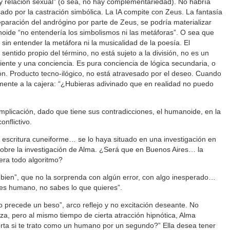
y relación sexual” (o sea, no hay complementariedad). No habría
esado por la castración simbólica. La IA compite con Zeus. La fantasía
eparación del andrógino por parte de Zeus, se podría materializar
noide “no entendería los simbolismos ni las metáforas”. O sea que
sin entender la metáfora ni la musicalidad de la poesía. El
sentido propio del término, no está sujeto a la división, no es un
iente y una conciencia. Es pura conciencia de lógica secundaria, o
ión. Producto tecno-ilógico, no está atravesado por el deseo. Cuando
almente a la cajera: “¿Hubieras adivinado que en realidad no puedo
plicación, dado que tiene sus contradicciones, el humanoide, en la
onflictivo.
 escritura cuneiforme… se lo haya situado en una investigación en
sobre la investigación de Alma. ¿Será que en Buenos Aires… la
pera todo algoritmo?
 bien”, que no la sorprenda con algún error, con algo inesperado…
res humano, no sabes lo que quieres”.
lo precede un beso”, arco reflejo y no excitación deseante. No
za, pero al mismo tiempo de cierta atracción hipnótica, Alma
ta si te trato como un humano por un segundo?” Ella desea tener