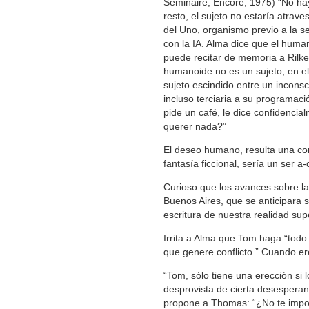
Séminaire, Encore, 1975) “No ha
resto, el sujeto no estaría atrav
del Uno, organismo previo a la s
con la IA. Alma dice que el huma
puede recitar de memoria a Rilke 
humanoide no es un sujeto, en el 
sujeto escindido entre un inconsc
incluso terciaria a su programac
pide un café, le dice confidenci
querer nada?”
El deseo humano, resulta una com
fantasía ficcional, sería un ser a-c
Curioso que los avances sobre la
Buenos Aires, que se anticipara 
escritura de nuestra realidad su
Irrita a Alma que Tom haga “todo
que genere conflicto.” Cuando e
“Tom, sólo tiene una erección si 
desprovista de cierta desesperan
propone a Thomas: “¿No te impor