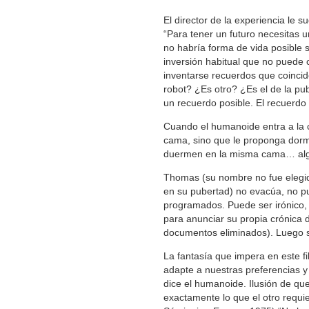
El director de la experiencia le 
“Para tener un futuro necesitas u
no habría forma de vida posible 
inversión habitual que no puede c
inventarse recuerdos que coinci
robot? ¿Es otro? ¿Es el de la pu
un recuerdo posible. El recuerdo
Cuando el humanoide entra a la 
cama, sino que le proponga dorm
duermen en la misma cama… algo
Thomas (su nombre no fue elegid
en su pubertad) no evacúa, no pu
programados. Puede ser irónico, y
para anunciar su propia crónica 
documentos eliminados). Luego se
La fantasía que impera en este f
adapte a nuestras preferencias y
dice el humanoide. Ilusión de que
exactamente lo que el otro requi