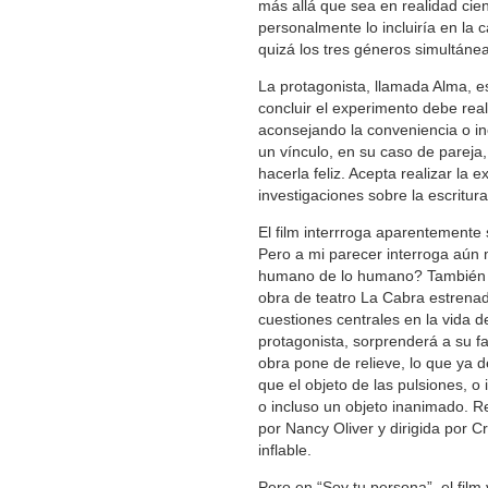
más allá que sea en realidad cien
personalmente lo incluiría en la c
quizá los tres géneros simultáne
La protagonista, llamada Alma, es 
concluir el experimento debe real
aconsejando la conveniencia o i
un vínculo, en su caso de pareja
hacerla feliz. Acepta realizar la 
investigaciones sobre la escritur
El film interrroga aparentemente
Pero a mi parecer interroga aún
humano de lo humano? También s
obra de teatro La Cabra estrena
cuestiones centrales en la vida de
protagonista, sorprenderá a su f
obra pone de relieve, lo que ya 
que el objeto de las pulsiones, o
o incluso un objeto inanimado. Re
por Nancy Oliver y dirigida por C
inflable.
Pero en “Soy tu persona”, el fil