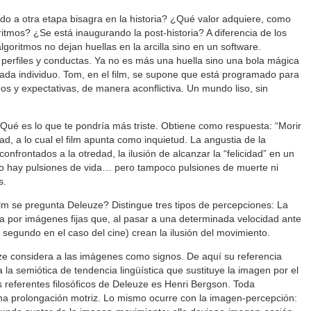
o a otra etapa bisagra en la historia? ¿Qué valor adquiere, como
oritmos? ¿Se está inaugurando la post-historia? A diferencia de los
algoritmos no dejan huellas en la arcilla sino en un software.
 perfiles y conductas. Ya no es más una huella sino una bola mágica
 cada individuo. Tom, en el film, se supone que está programado para
os y expectativas, de manera aconflictiva. Un mundo liso, sin
Qué es lo que te pondría más triste. Obtiene como respuesta: “Morir
dad, a lo cual el film apunta como inquietud. La angustia de la
 confrontados a la otredad, la ilusión de alcanzar la “felicidad” en un
 no hay pulsiones de vida… pero tampoco pulsiones de muerte ni
s.
m se pregunta Deleuze? Distingue tres tipos de percepciones: La
por imágenes fijas que, al pasar a una determinada velocidad ante
segundo en el caso del cine) crean la ilusión del movimiento.
ze considera a las imágenes como signos. De aquí su referencia
 la semiótica de tendencia lingüística que sustituye la imagen por el
s referentes filosóficos de Deleuze es Henri Bergson. Toda
na prolongación motriz. Lo mismo ocurre con la imagen-percepción: