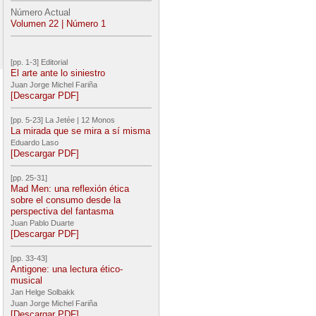
Número Actual
Volumen 22 | Número 1
[pp. 1-3] Editorial
El arte ante lo siniestro
Juan Jorge Michel Fariña
[Descargar PDF]
[pp. 5-23] La Jetée | 12 Monos
La mirada que se mira a sí misma
Eduardo Laso
[Descargar PDF]
[pp. 25-31]
Mad Men: una reflexión ética
sobre el consumo desde la
perspectiva del fantasma
Juan Pablo Duarte
[Descargar PDF]
[pp. 33-43]
Antigone: una lectura ético-
musical
Jan Helge Solbakk
Juan Jorge Michel Fariña
[Descargar PDF]