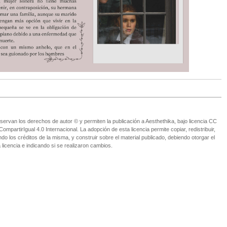
ervan los derechos de autor © y permiten la publicación a Aesthethika, bajo licencia CC
partirIgual 4.0 Internacional. La adopción de esta licencia permite copiar, redistribuir,
o los créditos de la misma, y construir sobre el material publicado, debiendo otorgar el
 licencia e indicando si se realizaron cambios.