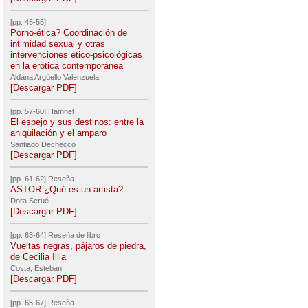
[pp. 45-55]
Porno-ética? Coordinación de
intimidad sexual y otras
intervenciones ético-psicológicas
en la erótica contemporánea
Aldana Argüello Valenzuela
[Descargar PDF]
[pp. 57-60] Hamnet
El espejo y sus destinos: entre la
aniquilación y el amparo
Santiago Dechecco
[Descargar PDF]
[pp. 61-62] Reseña
ASTOR ¿Qué es un artista?
Dora Serué
[Descargar PDF]
[pp. 63-64] Reseña de libro
Vueltas negras, pájaros de piedra,
de Cecilia Illia
Costa, Esteban
[Descargar PDF]
[pp. 65-67] Reseña