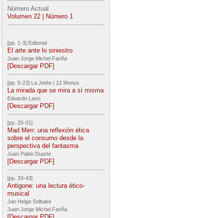
Número Actual
Volumen 22 | Número 1
[pp. 1-3] Editorial
El arte ante lo siniestro
Juan Jorge Michel Fariña
[Descargar PDF]
[pp. 5-23] La Jetée | 12 Monos
La mirada que se mira a sí misma
Eduardo Laso
[Descargar PDF]
[pp. 25-31]
Mad Men: una reflexión ética
sobre el consumo desde la
perspectiva del fantasma
Juan Pablo Duarte
[Descargar PDF]
[pp. 33-43]
Antigone: una lectura ético-
musical
Jan Helge Solbakk
Juan Jorge Michel Fariña
[Descargar PDF]