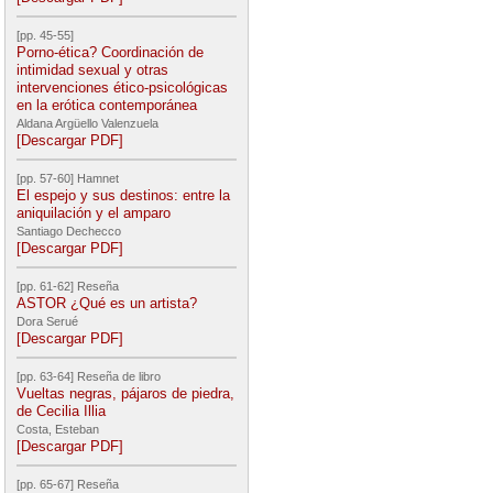
[pp. 45-55]
Porno-ética? Coordinación de
intimidad sexual y otras
intervenciones ético-psicológicas
en la erótica contemporánea
Aldana Argüello Valenzuela
[Descargar PDF]
[pp. 57-60] Hamnet
El espejo y sus destinos: entre la
aniquilación y el amparo
Santiago Dechecco
[Descargar PDF]
[pp. 61-62] Reseña
ASTOR ¿Qué es un artista?
Dora Serué
[Descargar PDF]
[pp. 63-64] Reseña de libro
Vueltas negras, pájaros de piedra,
de Cecilia Illia
Costa, Esteban
[Descargar PDF]
[pp. 65-67] Reseña