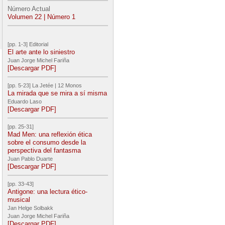
Número Actual
Volumen 22 | Número 1
[pp. 1-3] Editorial
El arte ante lo siniestro
Juan Jorge Michel Fariña
[Descargar PDF]
[pp. 5-23] La Jetée | 12 Monos
La mirada que se mira a sí misma
Eduardo Laso
[Descargar PDF]
[pp. 25-31]
Mad Men: una reflexión ética
sobre el consumo desde la
perspectiva del fantasma
Juan Pablo Duarte
[Descargar PDF]
[pp. 33-43]
Antigone: una lectura ético-
musical
Jan Helge Solbakk
Juan Jorge Michel Fariña
[Descargar PDF]