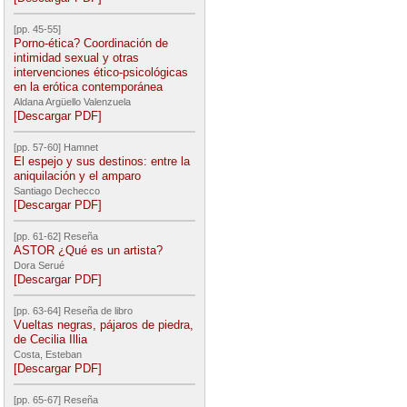
[pp. 45-55]
Porno-ética? Coordinación de
intimidad sexual y otras
intervenciones ético-psicológicas
en la erótica contemporánea
Aldana Argüello Valenzuela
[Descargar PDF]
[pp. 57-60] Hamnet
El espejo y sus destinos: entre la
aniquilación y el amparo
Santiago Dechecco
[Descargar PDF]
[pp. 61-62] Reseña
ASTOR ¿Qué es un artista?
Dora Serué
[Descargar PDF]
[pp. 63-64] Reseña de libro
Vueltas negras, pájaros de piedra,
de Cecilia Illia
Costa, Esteban
[Descargar PDF]
[pp. 65-67] Reseña