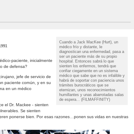
Cuando a Jack MacKee (Hurt), un
1991
médico frío y distante, le
diagnostican una enfermedad, pasa a
ser un paciente más de su propio
édico-paciente, inicialmente
hospital. Entonces sabrá lo que
sienten los enfermos, tendrá que
mo de defensa?
confiar ciegamente en un sistema
médico que sabe que no es infalible y
irujano, jefe de servicio de
habrá de soportar con paciencia unos
 un paciente común, y en su
trámites burocráticos que se
rma en un médico
eternizan, unos reconocimientos
humillantes y unas abarrotadas salas
de espera... (FILMAFFINITY)
ce el Dr. Mackee - sienten
lnerables. Se sienten
uieren ponerse bien. Por esas razones…ponen sus vidas en nuestras