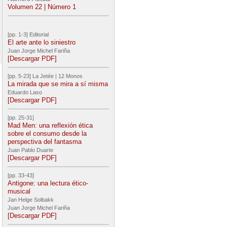
Volumen 22 | Número 1
[pp. 1-3] Editorial
El arte ante lo siniestro
Juan Jorge Michel Fariña
[Descargar PDF]
[pp. 5-23] La Jetée | 12 Monos
La mirada que se mira a sí misma
Eduardo Laso
[Descargar PDF]
[pp. 25-31]
Mad Men: una reflexión ética
sobre el consumo desde la
perspectiva del fantasma
Juan Pablo Duarte
[Descargar PDF]
[pp. 33-43]
Antigone: una lectura ético-
musical
Jan Helge Solbakk
Juan Jorge Michel Fariña
[Descargar PDF]