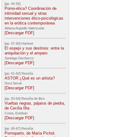
[pp. 45-55]
Porno-ética? Coordinación de
intimidad sexual y otras
intervenciones ético-psicológicas
en la erótica contemporánea
Aldana Argüello Valenzuela
[Descargar PDF]
[pp. 57-60] Hamnet
El espejo y sus destinos: entre la
aniquilación y el amparo
Santiago Dechecco
[Descargar PDF]
[pp. 61-62] Reseña
ASTOR ¿Qué es un artista?
Dora Serué
[Descargar PDF]
[pp. 63-64] Reseña de libro
Vueltas negras, pájaros de piedra,
de Cecilia Illia
Costa, Esteban
[Descargar PDF]
[pp. 65-67] Reseña
Pornoparto, de María Pichot.