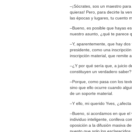
‒¡Sócrates, sos un maestro para 
quieras! Pero, para decirte la v
las épocas y lugares, tu cuento m
‒Bueno, es posible que hayas esc
nuestro asunto, ¿qué te parece qu
‒Y, aparentemente, que hay dos f
presidente, como una inscripción e
inscripción material, que remite a
‒¿Y por qué sería que, a juicio d
constituyen un verdadero saber?
‒Porque, como pasa con los texto
sino que ello ocurre cuando algui
de un soporte material.
‒Y ello, mi querido Yves, ¿afect
‒Bueno, si acordamos en que el 
individuo inteligente, conlleva c
oposición a la difusión masiva d
puesto que solo los esclarecidos