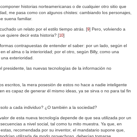
componer historias norteamericanas o de cualquier otro sitio que
erdad, me pasa como con algunos chistes: cambiando los personajes,
e suena familiar.
uchado un relato por el estilo tiempo atrás.
[
]
Pero, volviendo a
9
e quiere decir esta historia?
[
]
10
ormas contrapuestas de entender el saber: por un lado, según el
n el alma o la interioridad; por el otro, según Billy, como una
 una exterioridad.
el presidente, las nuevas tecnologías de la información no
s escritos, la mera posesión de estos no hace a nadie inteligente
en es capaz de generar él mismo ideas, ya se sirva o no para tal fin
a solo a cada individuo? ¿O también a la sociedad?
valor de esta nueva tecnología depende de que sea utilizada por un
onsecuencias a nivel social, tal como tu mito muestra. Ya que, en
e estas, recomendada por su inventor, el mandatario supone que,
 podrían utilizarla de modo provechoso, deberían tomarse