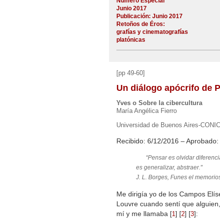
Número Especial
Junio 2017
Publicación: Junio 2017
Retoños de Éros:
grafías y cinematografías
platónicas
[pp 49-60]
Un diálogo apócrifo de 
Yves o Sobre la cibercultura
María Angélica Fierro
Universidad de Buenos Aires-CONI
Recibido: 6/12/2016 – Aprobado:
“Pensar es olvidar diferenci
es generalizar, abstraer."
J. L. Borges,
Funes el memorio
Me dirigía yo de los Campos Elís
Louvre cuando sentí que alguien,
mí y me llamaba
[
]
[
]
[
]
:
1
2
3