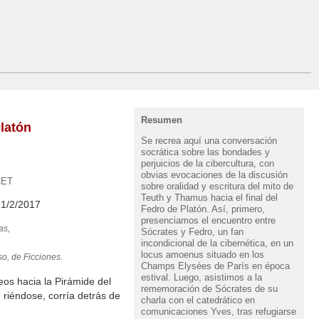
Resumen
Platón
Se recrea aquí una conversación
socrática sobre las bondades y
perjuicios de la cibercultura, con
obvias evocaciones de la discusión
CET
sobre oralidad y escritura del mito de
Teuth y Thamus hacia el final del
 1/2/2017
Fedro de Platón. Así, primero,
presenciamos el encuentro entre
as,
Sócrates y Fedro, un fan
incondicional de la cibernética, en un
locus amoenus situado en los
so
, de
Ficciones
.
Champs Elysées de París en época
estival. Luego, asistimos a la
eos hacia la Pirámide del
rememoración de Sócrates de su
 riéndose, corría detrás de
charla con el catedrático en
comunicaciones Yves, tras refugiarse