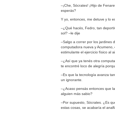
‒¡Che, Sócrates! ¡Hijo de Fenar
esperás?
Y yo, entonces, me detuve y lo e
‒¿Qué hacés, Fedro, tan deportiv
sol? –le dije
‒Salgo a correr por los jardines 
computadora nueva y Acumeno, e
estimulante el ejercicio físico a
‒¿Así que ya tenés otra comput
te encontré loco de alegría porq
‒Es que la tecnología avanza ta
un ignorante.
‒¿Acaso pensás entonces que la 
alguien más sabio?
‒Por supuesto, Sócrates. ¿Es qu
estas cosas, se acabaría el anal