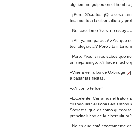
alguien me golpeó en el hombro 
‒¡Pero, Sócrates! ¡Qué cosa tan 
finalmente a la cibercultura y pr
‒No, excelente Yves, no estoy a
‒¡Ah, ya me parecía! ¿Así que s
tecnologías…? Pero ¿te interrum
‒Pero, Yves, si vos sabés que n
un viejo amigo. ¿Y hace mucho 
‒Vine a ver a los de Oxbridge
[
]
6
a pasar las fiestas.
‒¿Y cómo te fue?
‒Excelente. Cerramos el trato y p
cuando las versiones en ambos id
Sócrates, que es como quedarse e
prescindir hoy de la cibercultura?
‒No es que esté exactamente en c