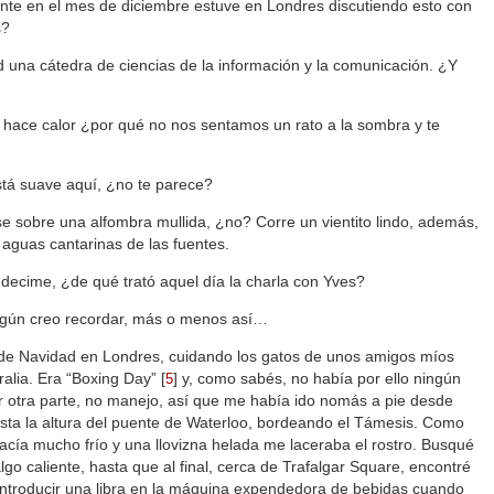
nte en el mes de diciembre estuve en Londres discutiendo esto con
s?
ad una cátedra de ciencias de la información y la comunicación. ¿Y
 hace calor ¿por qué no nos sentamos un rato a la sombra y te
tá suave aquí, ¿no te parece?
se sobre una alfombra mullida, ¿no? Corre un vientito lindo, además,
aguas cantarinas de las fuentes.
decime, ¿de qué trató aquel día la charla con Yves?
según creo recordar, más o menos así…
de Navidad en Londres, cuidando los gatos de unos amigos míos
ralia. Era “Boxing Day”
[
]
y, como sabés, no había por ello ningún
5
por otra parte, no manejo, así que me había ido nomás a pie desde
hasta la altura del puente de Waterloo, bordeando el Támesis. Como
acía mucho frío y una llovizna helada me laceraba el rostro. Busqué
go caliente, hasta que al final, cerca de Trafalgar Square, encontré
 introducir una libra en la máquina expendedora de bebidas cuando