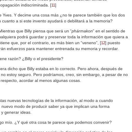
ropagación indiscriminada.
[
]
11
e Yves. Y decime una cosa más ¿no te parece también que los dos
n cuanto a si este invento ayudará o debilitará a la memoria?
Mientras que Billy piensa que será un “
phármakon
” en el sentido de
alquiera podrá guardar y preservar toda la información que quiera a
stiene que, por el contrario, es más bien un “veneno”,
[
]
puesto
12
harán esfuerzos para mantener entrenada su memoria y recordar.
ene razón? ¿Billy o el presidente?
era dicho que Billy estaba en lo correcto. Pero ahora, después de
, no estoy seguro. Pero podríamos, creo, sin embargo, a pesar de no
 respecto, acordar al menos algunas cosas.
estas nuevas tecnologías de la información, al modo a cuando
un nuevo modo de producir saber ya que implican una forma
 y generar ideas.
go mío. ¿Y qué otra cosa te parece que podemos convenir?