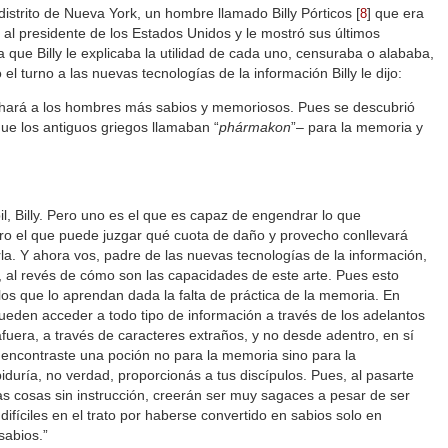
istrito de Nueva York, un hombre llamado Billy Pórticos
[
]
que era
8
 al presidente de los Estados Unidos y le mostró sus últimos
 que Billy le explicaba la utilidad de cada uno, censuraba o alababa,
el turno a las nuevas tecnologías de la información Billy le dijo:
, hará a los hombres más sabios y memoriosos. Pues se descubrió
que los antiguos griegos llamaban “
phármakon
”‒ para la memoria y
 Billy. Pero uno es el que es capaz de engendrar lo que
ro el que puede juzgar qué cuota de daño y provecho conllevará
la. Y ahora vos, padre de las nuevas tecnologías de la información,
, al revés de cómo son las capacidades de este arte. Pues esto
los que lo aprendan dada la falta de práctica de la memoria. En
pueden acceder a todo tipo de información a través de los adelantos
fuera, a través de caracteres extraños, y no desde adentro, en sí
encontraste una poción no para la memoria sino para la
duría, no verdad, proporcionás a tus discípulos. Pues, al pasarte
s cosas sin instrucción, creerán ser muy sagaces a pesar de ser
fíciles en el trato por haberse convertido en sabios solo en
sabios.”