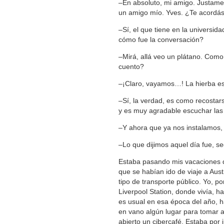
‒En absoluto, mi amigo. Justame
un amigo mío. Yves. ¿Te acordá
‒Sí, el que tiene en la universid
cómo fue la conversación?
‒Mirá, allá veo un plátano. Como
cuento?
‒¡Claro, vayamos…! La hierba es
‒Sí, la verdad, es como recostar
y es muy agradable escuchar las 
‒Y ahora que ya nos instalamos, 
‒Lo que dijimos aquel día fue, 
Estaba pasando mis vacaciones 
que se habían ido de viaje a Aust
tipo de transporte público. Yo, 
Liverpool Station, donde vivía, 
es usual en esa época del año, h
en vano algún lugar para tomar al
abierto un cibercafé. Estaba por