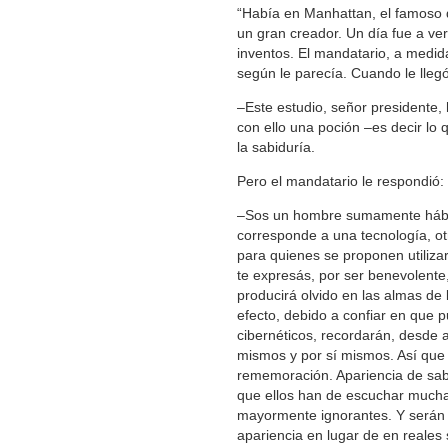
“Había en Manhattan, el famoso d
un gran creador. Un día fue a ver
inventos. El mandatario, a medida
según le parecía. Cuando le llegó 
‒Este estudio, señor presidente
con ello una poción ‒es decir lo 
la sabiduría.
Pero el mandatario le respondió:
‒Sos un hombre sumamente hábil,
corresponde a una tecnología, ot
para quienes se proponen utilizar
te expresás, por ser benevolente
producirá olvido en las almas de 
efecto, debido a confiar en que 
cibernéticos, recordarán, desde a
mismos y por sí mismos. Así que 
rememoración. Apariencia de sabi
que ellos han de escuchar mucha
mayormente ignorantes. Y serán di
apariencia en lugar de en reales 