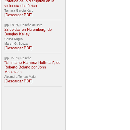
Estética de lo disruptivo en la
violencia obstétrica
Tamara García Karo
[Descargar PDF]
[pp. 69-74] Reseña de libro
22 celdas en Nuremberg, de
Douglas Kelley
Celina Rugilo
Martín G. Souza
[Descargar PDF]
[pp. 75-78] Reseña
"El infame Ramírez Hoffman", de
Roberto Bolaño por John
Malkovich
Alejandra Tomas Maier
[Descargar PDF]