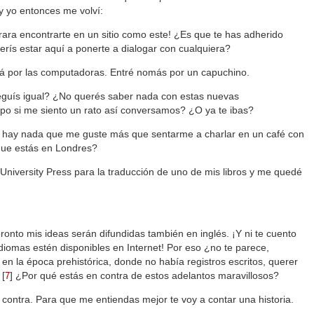
y yo entonces me volví:
rara encontrarte en un sitio como este! ¿Es que te has adherido
eferís estar aquí a ponerte a dialogar con cualquiera?
cá por las computadoras. Entré nomás por un capuchino.
eguís igual? ¿No querés saber nada con estas nuevas
po si me siento un rato así conversamos? ¿O ya te ibas?
o hay nada que me guste más que sentarme a charlar en un café con
que estás en Londres?
University Press para la traducción de uno de mis libros y me quedé
ronto mis ideas serán difundidas también en inglés. ¡Y ni te cuento
iomas estén disponibles en Internet! Por eso ¿no te parece,
n la época prehistórica, donde no había registros escritos, querer
[
]
¿Por qué estás en contra de estos adelantos maravillosos?
7
ontra. Para que me entiendas mejor te voy a contar una historia.