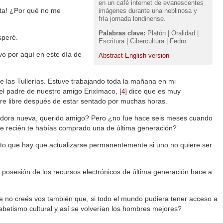
en un café internet de evanescentes
eta! ¿Por qué no me
imágenes durante una neblinosa y
fría jornada londinense.
Palabras clave:
Platón | Oralidad |
speré.
Escritura | Cibercultura | Fedro
o por aquí en este día de
Abstract English version
de las Tullerías. Estuve trabajando toda la mañana en mi
l padre de nuestro amigo Erixímaco,
[
]
dice que es muy
4
l aire libre después de estar sentado por muchas horas.
adora nueva, querido amigo? Pero ¿no fue hace seis meses cuando
ue recién te habías comprado una de última generación?
nto que hay que actualizarse permanentemente si uno no quiere ser
posesión de los recursos electrónicos de última generación hace a
e no creés vos también que, si todo el mundo pudiera tener acceso a
fabetismo cultural y así se volverían los hombres mejores?