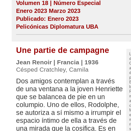
Volumen 18 | Número Especial
Enero 2023 Marzo 2023
Publicado: Enero 2023
Pelicónicas Diplomatura UBA
Une partie de campagne
d
Jean Renoir | Francia | 1936
G
a
Césped Cratchley, Camila
p
Dos amigos contemplan a través
B
de una ventana a la joven Henriette
que se balancea de pie en un
m
a
columpio. Uno de ellos, Rodolphe,
M
se autoriza a sí mismo a irrumpir el
e
espacio íntimo de ella a través de
m
r
una mirada que la cosifica. Es en