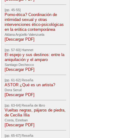
[pp. 45-55]
Porno-ética? Coordinación de
intimidad sexual y otras
intervenciones ético-psicológicas
en la erótica contemporánea
Aldana Argüello Valenzuela
[Descargar PDF]
[pp. 57-60] Hamnet
El espejo y sus destinos: entre la
aniquilación y el amparo
Santiago Dechecco
[Descargar PDF]
[pp. 61-62] Reseña
ASTOR ¿Qué es un artista?
Dora Serué
[Descargar PDF]
[pp. 63-64] Reseña de libro
Vueltas negras, pájaros de piedra,
de Cecilia Illia
Costa, Esteban
[Descargar PDF]
[pp. 65-67] Reseña