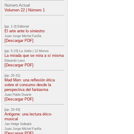
Número Actual
Volumen 22 | Número 1
[pp. 1-3] Editorial
El arte ante lo siniestro
Juan Jorge Michel Fariña
[Descargar PDF]
[pp. 5-23] La Jetée | 12 Monos
La mirada que se mira a sí misma
Eduardo Laso
[Descargar PDF]
[pp. 25-31]
Mad Men: una reflexión ética
sobre el consumo desde la
perspectiva del fantasma
Juan Pablo Duarte
[Descargar PDF]
[pp. 33-43]
Antigone: una lectura ético-
musical
Jan Helge Solbakk
Juan Jorge Michel Fariña
[Descargar PDF]