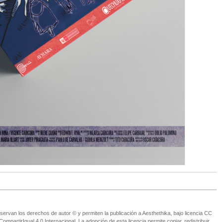
ervan los derechos de autor © y permiten la publicación a Aesthethika, bajo licencia CC
partirIgual 4.0 Internacional. La adopción de esta licencia permite copiar, redistribuir,