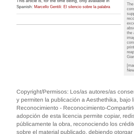
This article is, for the time being, only available in
The 
Spanish:
Marcello Gentili: El silencio sobre la palabra
con
supp
reco
exce
abso
the 
imag
cons
prin
reap
Gia
[mar
News
Copyright/Permisos: Los/as autores/as conse
y permiten la publicación a Aesthethika, bajo 
Reconocimiento - Reconocimiento-CompartirIg
adopción de esta licencia permite copiar, redis
públicamente la obra, reconociendo los crédit
sobre el material publicado, debiendo otorgar 