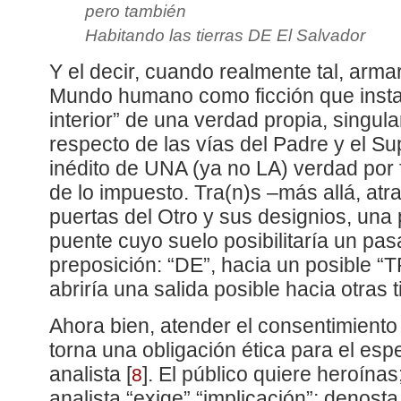
pero también
Habitando las tierras DE El Salvador
Y el decir, cuando realmente tal, ar
Mundo humano como ficción que instau
interior” de una verdad propia, singula
respecto de las vías del Padre y el S
inédito de UNA (ya no LA) verdad por f
de lo impuesto. Tra(n)s –más allá, at
puertas del Otro y sus designios, una p
puente cuyo suelo posibilitaría un pa
preposición: “DE”, hacia un posible “
abriría una salida posible hacia otras t
Ahora bien, atender el consentimiento
torna una obligación ética para el es
analista
[
]
. El público quiere heroína
8
analista “exige” “implicación”; denosta