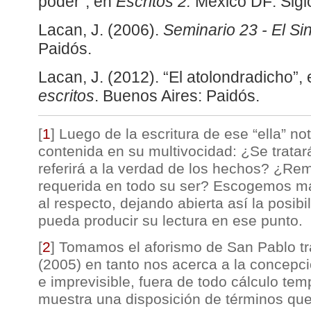
poder”, en
Escritos 2.
México DF: Sigl
Lacan, J. (2006).
Seminario 23 - El S
Paidós.
Lacan, J. (2012). “El atolondradicho”,
escritos
. Buenos Aires: Paidós.
[
1
]
Luego de la escritura de ese “ella” n
contenida en su multivocidad: ¿Se trata
referirá a la verdad de los hechos? ¿Rem
requerida en todo su ser? Escogemos 
al respecto, dejando abierta así la posib
pueda producir su lectura en ese punto.
[
2
]
Tomamos el aforismo de San Pablo tr
(2005) en tanto nos acerca a la concepc
e imprevisible, fuera de todo cálculo tem
muestra una disposición de términos qu