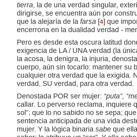
tierra
, la de una verdad singular, exteri
dirigirse, se encuentra aún por constru
que la alejaría de la
farsa
[
]
que impon
4
encerrona en la dualidad verdad - men
Pero es desde esta oscura latitud don
exigencia de LA / UNA verdad (la única
la acosa, la denigra, la injuria, denost
cuerpo, aún sin tocarlo: mantener su 
cualquier otra verdad que la exigida. 
verdad, SU verdad, para otra verdad.
Denostada POR ser mujer:
“puta”, “m
callar. Lo perverso reclama, inquiere 
sol”; que lo no sabido no se sepa; que
sentencia anticipada de una vida dest
mujer. Y la lógica binaria
sabe
que ell