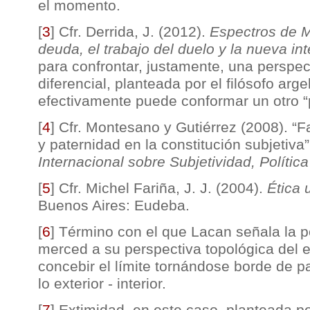
el momento.
[
3
]
Cfr. Derrida, J. (2012).
Espectros de M
deuda, el trabajo del duelo y la nueva in
para confrontar, justamente, una perspe
diferencial, planteada por el filósofo arg
efectivamente puede conformar un otro “p
[
4
]
Cfr. Montesano y Gutiérrez (2008). “F
y paternidad en la constitución subjetiva
Internacional sobre Subjetividad, Política
[
5
]
Cfr. Michel Fariña, J. J. (2004).
Ética 
Buenos Aires: Eudeba.
[
6
]
Término con el que Lacan señala la p
merced a su perspectiva topológica del
concebir el límite tornándose borde de pa
lo exterior - interior.
[
7
]
Extimidad, en este caso, planteada p