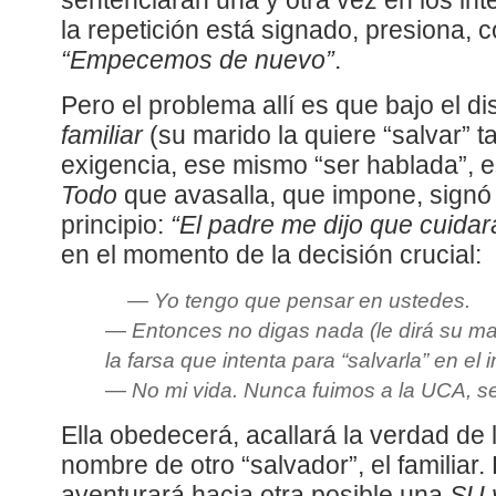
sentenciarán una y otra vez en los inte
la repetición está signado, presiona, c
“Empecemos de nuevo”
.
Pero el problema allí es que bajo el di
familiar
(su marido la quiere “salvar” 
exigencia, ese mismo “ser hablada”, 
Todo
que avasalla, que impone, sign
principio:
“El padre me dijo que cuidara
en el momento de la decisión crucial:
—
Yo tengo que pensar en ustedes
.
—
Entonces no digas nada
(le dirá su m
la farsa que intenta para “salvarla” en el i
—
No mi vida. Nunca fuimos a la UCA
, s
Ella obedecerá, acallará la verdad de
nombre de otro “salvador”, el familiar
aventurará hacia otra posible una
SU 