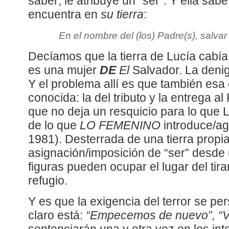
saber; le atribuye un “ser”. Y ella sabe
encuentra en
su tierra
:
En el nombre del (los) Padre(s), salvar
Decíamos que la tierra de Lucía cabía
es una mujer
DE
El
Salvador. La deni
Y el problema allí es que también esa e
conocida: la del tributo y la entrega al
que no deja un resquicio para lo que
de lo que
LO FEMENINO
introduce/ag
1981). Desterrada de una tierra propia
asignación/imposición de “ser” desde
figuras pueden ocupar el lugar del ti
refugio.
Y es que la exigencia del terror se pers
claro está:
“Empecemos de nuevo”, “