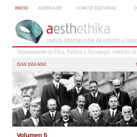
INICIO
ACERCA DE
COMITÉ EDITORIAL
C
ISSN 1553-5053
Volumen 5