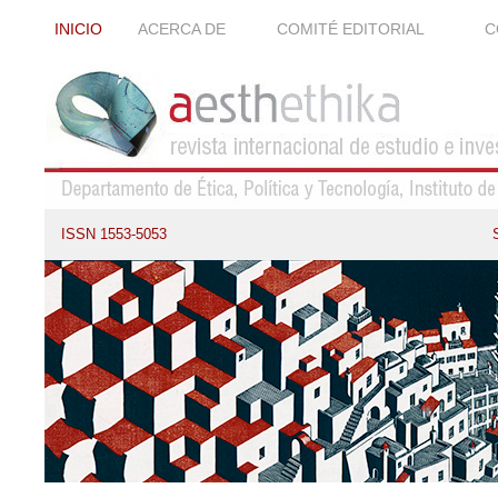
INICIO
ACERCA DE
COMITÉ EDITORIAL
C
ISSN 1553-5053